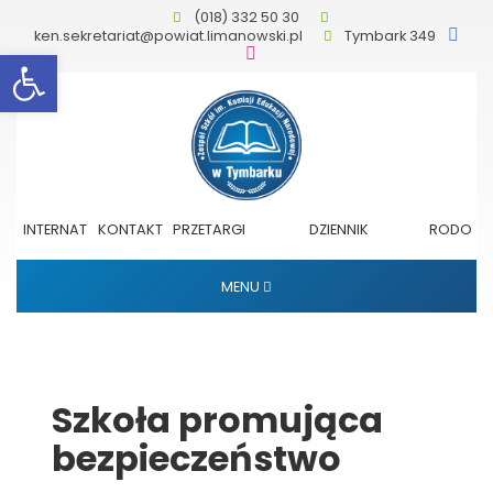
(018) 332 50 30
ken.sekretariat@powiat.limanowski.pl
Tymbark 349
Otwórz pasek narzędzi
INTERNAT
KONTAKT
PRZETARGI
DZIENNIK
RODO
ELEKTRONICZNY
MENU
Szkoła promująca
bezpieczeństwo