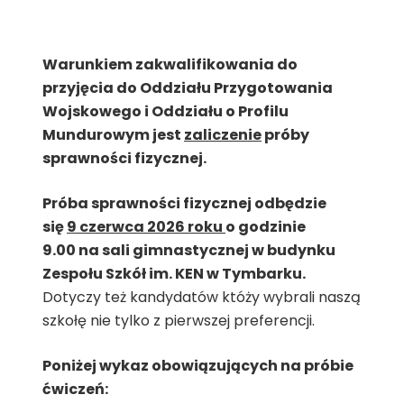
Warunkiem zakwalifikowania do
przyj
ę
cia do Oddzia
łu Przygotowania
Wojskowego i Oddziału o Profilu
Mundurowym
jest
zaliczenie
próby
sprawno
ś
ci fizycznej
.
Próba sprawności fizycznej odbędzie
się
9 czerwca 2026 roku
o godzinie
9.00 na sali gimnastycznej w budynku
Zespołu Szkół im. KEN w Tymbarku.
Dotyczy też kandydatów któży wybrali naszą
szkołę nie tylko z pierwszej preferencji.
Poniżej wykaz obowiązujących na próbie
ćwiczeń: