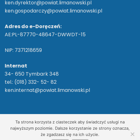
ken.dyrektor@powiat.limanowski.pl
ken.gospodarczy@powiat.limanowski.pl
Adres do e-Doręczeń:
AE:PL-87770-48647-DWWDT-15
NIP: 7371218659
Internat
34- 650 Tymbark 348
tel.: (018) 332- 52- 82
ken.internat@powiat.limanowski.pl
2026 ©
ZS im. Komisji Edukacji Narodowej w
Ta strona korzysta z ciasteczek aby świadczyć usługi na
Tymbarku
/ Wszelkie Prawa Zastrzeżone
najwyższym poziomie. Dalsze korzystanie ze strony oznacza,
że zgadzasz się na ich użycie.
Realizacja, wdrożenie:
Net-Factory