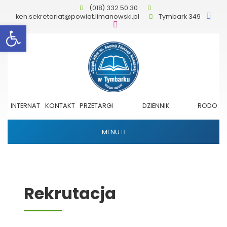
(018) 332 50 30
ken.sekretariat@powiat.limanowski.pl
Tymbark 349
Otwórz pasek narzędzi
INTERNAT
KONTAKT
PRZETARGI
DZIENNIK
RODO
ELEKTRONICZNY
MENU
Rekrutacja