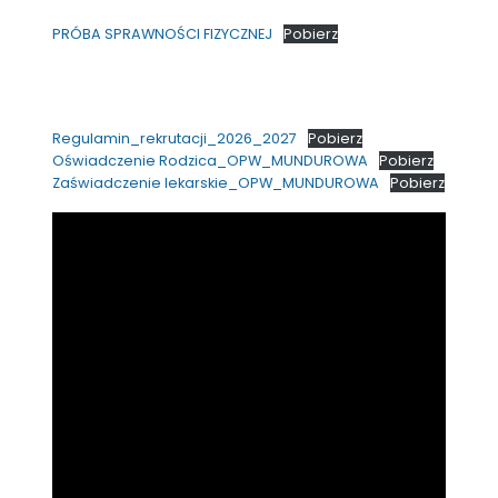
PRÓBA SPRAWNOŚCI FIZYCZNEJ
Pobierz
Regulamin_rekrutacji_2026_2027
Pobierz
Oświadczenie Rodzica_OPW_MUNDUROWA
Pobierz
Zaświadczenie lekarskie_OPW_MUNDUROWA
Pobierz