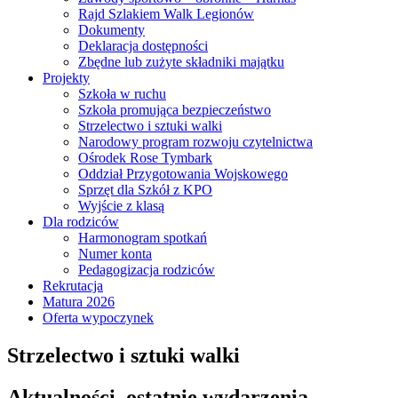
Rajd Szlakiem Walk Legionów
Dokumenty
Deklaracja dostępności
Zbędne lub zużyte składniki majątku
Projekty
Szkoła w ruchu
Szkoła promująca bezpieczeństwo
Strzelectwo i sztuki walki
Narodowy program rozwoju czytelnictwa
Ośrodek Rose Tymbark
Oddział Przygotowania Wojskowego
Sprzęt dla Szkół z KPO
Wyjście z klasą
Dla rodziców
Harmonogram spotkań
Numer konta
Pedagogizacja rodziców
Rekrutacja
Matura 2026
Oferta wypoczynek
Strzelectwo i sztuki walki
Aktualności, ostatnie wydarzenia