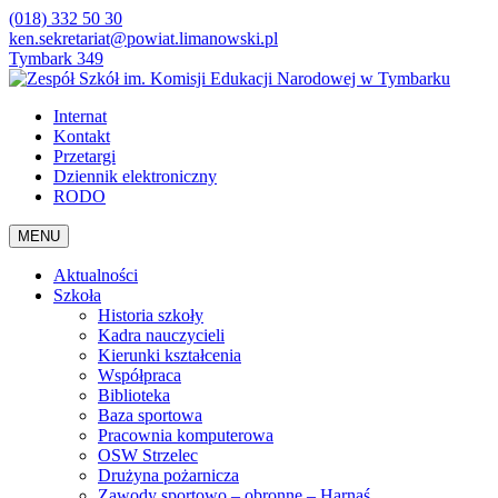
(018) 332 50 30
ken.sekretariat@powiat.limanowski.pl
Tymbark 349
Internat
Kontakt
Przetargi
Dziennik elektroniczny
RODO
MENU
Aktualności
Szkoła
Historia szkoły
Kadra nauczycieli
Kierunki kształcenia
Współpraca
Biblioteka
Baza sportowa
Pracownia komputerowa
OSW Strzelec
Drużyna pożarnicza
Zawody sportowo – obronne – Harnaś