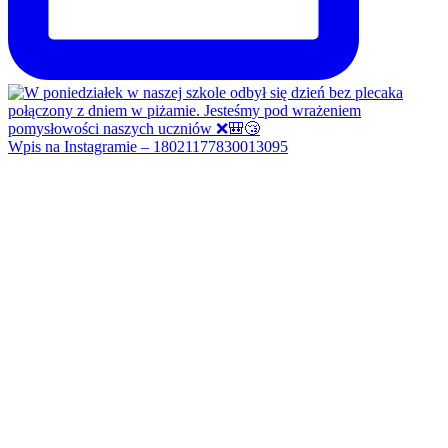
Wpis na Instagramie – 18021177830013095