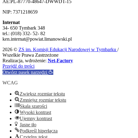
AE:PL-87770-48647-DWWDT-15
NIP: 7371218659
Internat
34- 650 Tymbark 348
tel.: (018) 332- 52- 82
ken.internat@powiat.limanowski.pl
2026 ©
ZS im. Komisji Edukacji Narodowej w Tymbarku
/
Wszelkie Prawa Zastrzeżone
Realizacja, wdrożenie:
Net-Factory
Przejdź do treści
Otwórz pasek narzędzi
WCAG
Zwiększ rozmiar tekstu
Zmniejsz rozmiar tekstu
Skala szarości
Wysoki kontrast
Ujemny kontrast
Jasne tło
Podkreśl hiperłącza
Czytelny tekst