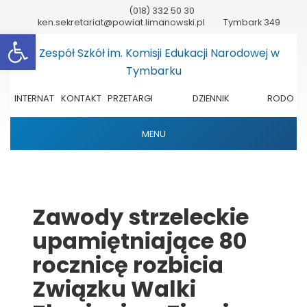
(018) 332 50 30
ken.sekretariat@powiat.limanowski.pl
Tymbark 349
Otwórz pasek narzędzi
INTERNAT
KONTAKT
PRZETARGI
DZIENNIK
RODO
ELEKTRONICZNY
MENU
Zawody strzeleckie
upamiętniające 80
rocznicę rozbicia
Związku Walki