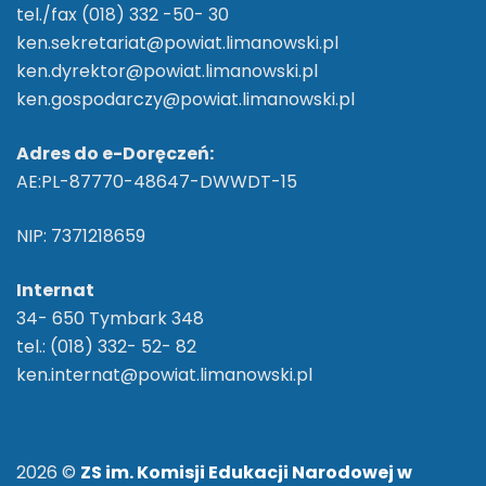
tel./fax (018) 332 -50- 30
ken.sekretariat@powiat.limanowski.pl
ken.dyrektor@powiat.limanowski.pl
ken.gospodarczy@powiat.limanowski.pl
Adres do e-Doręczeń:
AE:PL-87770-48647-DWWDT-15
NIP: 7371218659
Internat
34- 650 Tymbark 348
tel.: (018) 332- 52- 82
ken.internat@powiat.limanowski.pl
2026 ©
ZS im. Komisji Edukacji Narodowej w