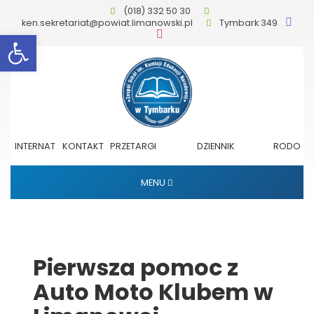
(018) 332 50 30
ken.sekretariat@powiat.limanowski.pl
Tymbark 349
Otwórz pasek narzędzi
INTERNAT
KONTAKT
PRZETARGI
DZIENNIK
RODO
ELEKTRONICZNY
MENU
Pierwsza pomoc z
Auto Moto Klubem w