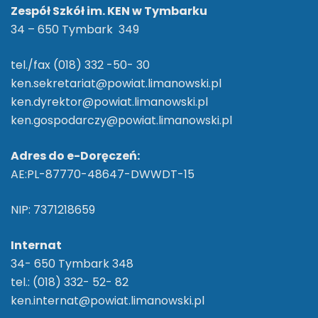
Zespół Szkół im. KEN w Tymbarku
34 – 650 Tymbark 349
tel./fax (018) 332 -50- 30
ken.sekretariat@powiat.limanowski.pl
ken.dyrektor@powiat.limanowski.pl
ken.gospodarczy@powiat.limanowski.pl
Adres do e-Doręczeń:
AE:PL-87770-48647-DWWDT-15
NIP: 7371218659
Internat
34- 650 Tymbark 348
tel.: (018) 332- 52- 82
ken.internat@powiat.limanowski.pl