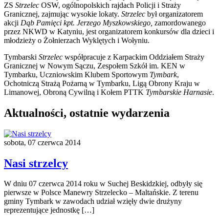
ZS
Strzelec
OSW, ogólnopolskich rajdach Policji i Straży
Granicznej, zajmując wysokie lokaty.
Strzelec
był organizatorem
akcji
Dąb Pamięci
kpt. Jerzego Myszkowskiego,
zamordowanego
przez NKWD w Katyniu, jest organizatorem konkursów dla dzieci i
młodzieży o Żołnierzach Wyklętych i Wołyniu.
Tymbarski
Strzelec
współpracuje z Karpackim Oddziałem Straży
Granicznej w Nowym Sączu, Zespołem Szkół im. KEN w
Tymbarku, Uczniowskim Klubem Sportowym
Tymbark
,
Ochotniczą Strażą Pożarną w Tymbarku, Ligą Obrony Kraju w
Limanowej, Obroną Cywilną i Kołem PTTK
Tymbarskie Harnasie
.
Aktualności, ostatnie wydarzenia
sobota, 07 czerwca 2014
Nasi strzelcy
W dniu 07 czerwca 2014 roku w Suchej Beskidzkiej, odbyły się
pierwsze w Polsce Manewry Strzelecko – Maltańskie. Z terenu
gminy Tymbark w zawodach udział wzięły dwie drużyny
reprezentujące jednostkę […]