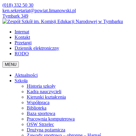
(018) 332 50 30
ken.sekretariat@powiat.limanowski.pl
Tymbark 349
Internat
Kontakt
Przetargi
Dziennik elektroniczny
RODO
MENU
Aktualności
Szkoła
Historia szkoły
Kadra nauczycieli
Kierunki kształcenia
Współpraca
Biblioteka
Baza sportowa
Pracownia komputerowa
OSW Strzelec
Drużyna pożarnicza
Zawody sportowo – obronne – Harnaś