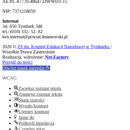
AE:PL-87770-48647-DWWDT-15
NIP: 7371218659
Internat
34- 650 Tymbark 348
tel.: (018) 332- 52- 82
ken.internat@powiat.limanowski.pl
2026 ©
ZS im. Komisji Edukacji Narodowej w Tymbarku
/
Wszelkie Prawa Zastrzeżone
Realizacja, wdrożenie:
Net-Factory
Przejdź do treści
Otwórz pasek narzędzi
WCAG
Zwiększ rozmiar tekstu
Zmniejsz rozmiar tekstu
Skala szarości
Wysoki kontrast
Ujemny kontrast
Jasne tło
Podkreśl hiperłącza
Czytelny tekst