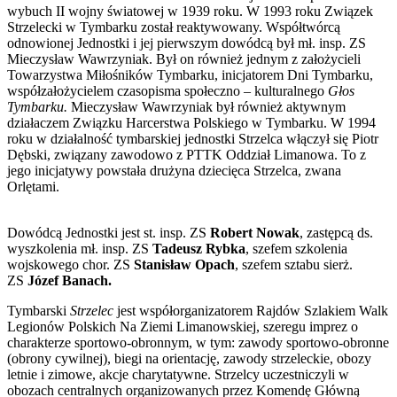
wybuch II wojny światowej w 1939 roku. W 1993 roku Związek
Strzelecki w Tymbarku został reaktywowany. Współtwórcą
odnowionej Jednostki i jej pierwszym dowódcą był mł. insp. ZS
Mieczysław Wawrzyniak. Był on również jednym z założycieli
Towarzystwa Miłośników Tymbarku, inicjatorem Dni Tymbarku,
współzałożycielem czasopisma społeczno – kulturalnego
Głos
Tymbarku.
Mieczysław Wawrzyniak był również aktywnym
działaczem Związku Harcerstwa Polskiego w Tymbarku. W 1994
roku w działalność tymbarskiej jednostki Strzelca włączył się Piotr
Dębski, związany zawodowo z PTTK Oddział Limanowa. To z
jego inicjatywy powstała drużyna dziecięca Strzelca, zwana
Orlętami.
Dowódcą Jednostki jest st. insp. ZS
Robert Nowak
, zastępcą ds.
wyszkolenia mł. insp. ZS
Tadeusz Rybka
, szefem szkolenia
wojskowego chor. ZS
Stanisław Opach
, szefem sztabu sierż.
ZS
Józef Banach.
Tymbarski
Strzelec
jest współorganizatorem Rajdów Szlakiem Walk
Legionów Polskich Na Ziemi Limanowskiej, szeregu imprez o
charakterze sportowo-obronnym, w tym: zawody sportowo-obronne
(obrony cywilnej), biegi na orientację, zawody strzeleckie, obozy
letnie i zimowe, akcje charytatywne. Strzelcy uczestniczyli w
obozach centralnych organizowanych przez Komendę Główną