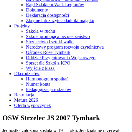
Rajd Szlakiem Walk Legionów
Dokumenty
Deklaracja dostępności
Zbędne lub zużyte składniki majątku
Projekty
Szkoła w ruchu
Szkoła promująca bezpieczeństwo
Strzelectwo i sztuki walki
Narodowy program rozwoju czytelnictwa
Ośrodek Rose Tymbark
Oddział Przygotowania Wojskowego
Sprzęt dla Szkół z KPO
Wyjście z klasą
Dla rodziców
Harmonogram spotkań
Numer konta
Pedagogizacja rodziców
Rekrutacja
Matura 2026
Oferta wypoczynek
OSW Strzelec JS 2007 Tymbark
Jednostka założona została w 1911 roku. Jej działanie przerwał