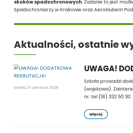
skoków spadochronowych
. Zadanie to jest możl
Spadochroniarzy w Krakowie oraz Aeroklubem Podk
Aktualności, ostatnie w
UWAGA! DO
Szkoła prowadzi dod
środa, 17 czerwca 2026
(wojskowa). Zaintere
nr. tel (18) 332 50 30
więcej