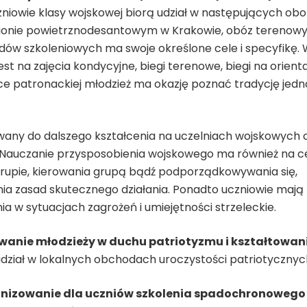
niowie klasy wojskowej biorą udział w następujących ob
alionie powietrznodesantowym w Krakowie, obóz terenow
zdów szkoleniowych ma swoje określone cele i specyfikę.
t na zajęcia kondycyjne, biegi terenowe, biegi na orienta
e patronackiej młodzież ma okazję poznać tradycję jedno
wany do dalszego kształcenia na uczelniach wojskowych 
 Nauczanie przysposobienia wojskowego ma również na c
rupie, kierowania grupą bądź podporządkowywania się,
nia zasad skutecznego działania. Ponadto uczniowie mają
 w sytuacjach zagrożeń i umiejętności strzeleckie.
wanie młodzieży w duchu patriotyzmu i kształtowan
udział w lokalnych obchodach uroczystości patriotycznyc
nizowanie dla uczniów szkolenia spadochronowego 