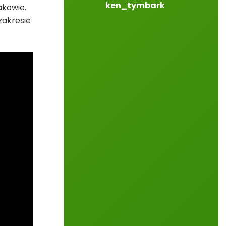
ken_tymbark
akowie.
zakresie