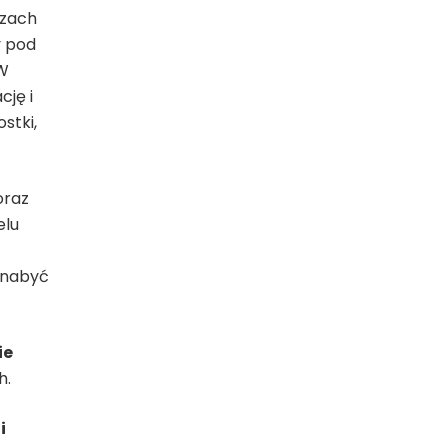
ozach
y pod
 W
cję i
stki,
oraz
elu
 nabyć
ie
h.
i