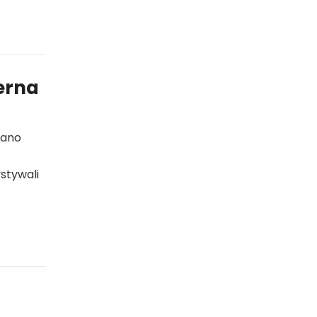
erna
wano
stywali