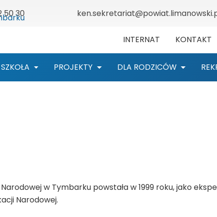
2 50 30
ken.sekretariat@powiat.limanowski.p
INTERNAT
KONTAKT
SZKOŁA
PROJEKTY
DLA RODZICÓW
REK
ji Narodowej w Tymbarku powstała w 1999 roku, jako eks
acji Narodowej.