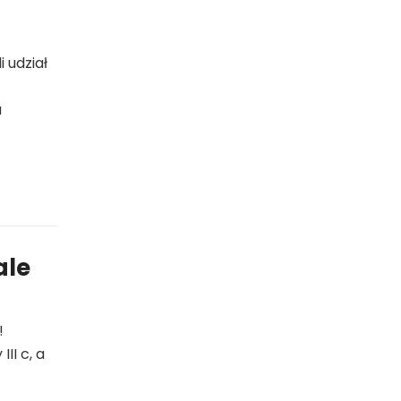
 udział
a
ale
!
II c, a