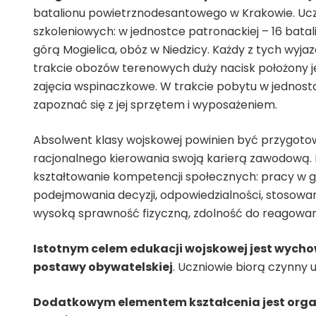
batalionu powietrznodesantowego w Krakowie. Ucz
szkoleniowych: w jednostce patronackiej – 16 bat
górą Mogielica, obóz w Niedzicy. Każdy z tych wyja
trakcie obozów terenowych duży nacisk położony jes
zajęcia wspinaczkowe. W trakcie pobytu w jednostc
zapoznać się z jej sprzętem i wyposażeniem.
Absolwent klasy wojskowej powinien być przygoto
racjonalnego kierowania swoją karierą zawodową.
kształtowanie kompetencji społecznych: pracy w g
podejmowania decyzji, odpowiedzialności, stosowa
wysoką sprawność fizyczną, zdolność do reagowania
Istotnym celem edukacji wojskowej jest wycho
postawy obywatelskiej
. Uczniowie biorą czynny 
Dodatkowym elementem kształcenia jest orga