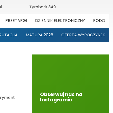
l
Tymbark 349
PRZETARGI
DZIENNIK ELEKTRONICZNY
RODO
RUTACJA
MATURA 2026
OFERTA WYPOCZYNEK
Obserwuj nas na
peryment
Instagramie