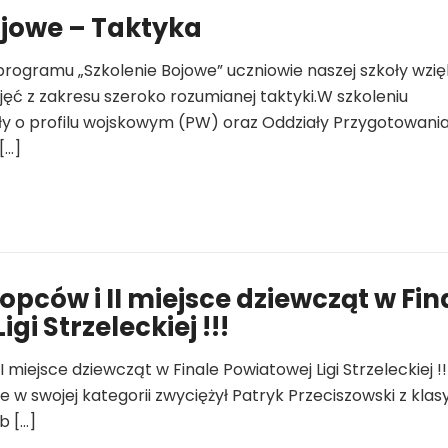
ojowe – Taktyka
rogramu „Szkolenie Bojowe” uczniowie naszej szkoły wzięli
jęć z zakresu szeroko rozumianej taktyki.W szkoleniu
ły o profilu wojskowym (PW) oraz Oddziały Przygotowani
[…]
łopców i II miejsce dziewcząt w Fin
gi Strzeleckiej !!!
I miejsce dziewcząt w Finale Powiatowej Ligi Strzeleckiej !!
 w swojej kategorii zwyciężył Patryk Przeciszowski z klasy I
b […]