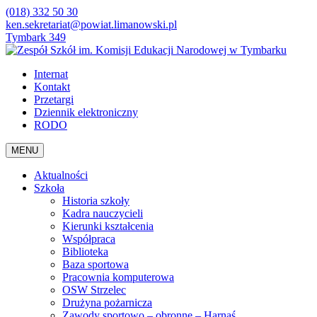
(018) 332 50 30
ken.sekretariat@powiat.limanowski.pl
Tymbark 349
Internat
Kontakt
Przetargi
Dziennik elektroniczny
RODO
MENU
Aktualności
Szkoła
Historia szkoły
Kadra nauczycieli
Kierunki kształcenia
Współpraca
Biblioteka
Baza sportowa
Pracownia komputerowa
OSW Strzelec
Drużyna pożarnicza
Zawody sportowo – obronne – Harnaś