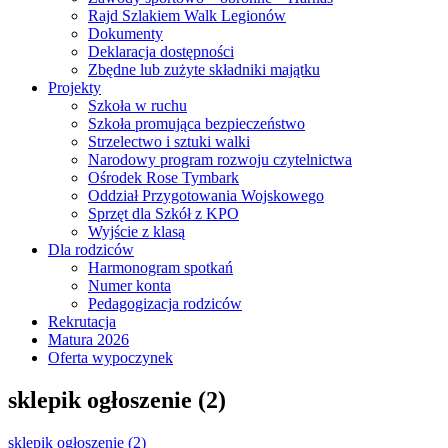
Rajd Szlakiem Walk Legionów
Dokumenty
Deklaracja dostępności
Zbędne lub zużyte składniki majątku
Projekty
Szkoła w ruchu
Szkoła promująca bezpieczeństwo
Strzelectwo i sztuki walki
Narodowy program rozwoju czytelnictwa
Ośrodek Rose Tymbark
Oddział Przygotowania Wojskowego
Sprzęt dla Szkół z KPO
Wyjście z klasą
Dla rodziców
Harmonogram spotkań
Numer konta
Pedagogizacja rodziców
Rekrutacja
Matura 2026
Oferta wypoczynek
sklepik ogłoszenie (2)
sklepik ogłoszenie (2)