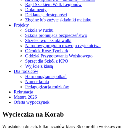
Rajd Szlakiem Walk Legionów
Dokumenty
Deklaracja dostępności
Zbędne lub zużyte składniki majątku
Projekty
Szkoła w ruchu
Szkoła promująca bezpieczeństwo
Strzelectwo i sztuki walki
Narodowy program rozwoju czytelnictwa
Ośrodek Rose Tymbark
Oddział Przygotowania Wojskowego
Sprzęt dla Szkół z KPO
Wyjście z klasą
Dla rodziców
Harmonogram spotkań
Numer konta
Pedagogizacja rodziców
Rekrutacja
Matura 2026
Oferta wypoczynek
Wycieczka na Korab
W ostatnich dniach, kilku uczniów klasy 3b o profilu wojskowym