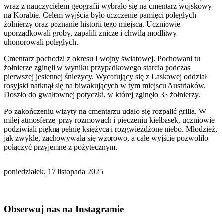
wraz z nauczycielem geografii wybrało się na cmentarz wojskowy
na Korabie. Celem wyjścia było uczczenie pamięci poległych
żołnierzy oraz poznanie historii tego miejsca. Uczniowie
uporządkowali groby, zapalili znicze i chwilą modlitwy
uhonorowali poległych.
Cmentarz pochodzi z okresu I wojny światowej. Pochowani tu
żołnierze zginęli w wyniku przypadkowego starcia podczas
pierwszej jesiennej śnieżycy. Wycofujący się z Laskowej oddział
rosyjski natknął się na biwakujących w tym miejscu Austriaków.
Doszło do gwałtownej potyczki, w której zginęło 33 żołnierzy.
Po zakończeniu wizyty na cmentarzu udało się rozpalić grilla. W
miłej atmosferze, przy rozmowach i pieczeniu kiełbasek, uczniowie
podziwiali piękną pełnię księżyca i rozgwieżdżone niebo. Młodzież,
jak zwykle, zachowywała się wzorowo, a całe wyjście pozwoliło
połączyć przyjemne z pożytecznym.
poniedziałek, 17 listopada 2025
Obserwuj nas na Instagramie