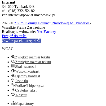
Internat
34- 650 Tymbark 348
tel.: (018) 332- 52- 82
ken.internat@powiat.limanowski.pl
2026 ©
ZS im. Komisji Edukacji Narodowej w Tymbarku
/
Wszelkie Prawa Zastrzeżone
Realizacja, wdrożenie:
Net-Factory
Przejdź do treści
Otwórz pasek narzędzi
WCAG
Zwiększ rozmiar tekstu
Zmniejsz rozmiar tekstu
Skala szarości
Wysoki kontrast
Ujemny kontrast
Jasne tło
Podkreśl hiperłącza
Czytelny tekst
Resetuj
Mapa strony