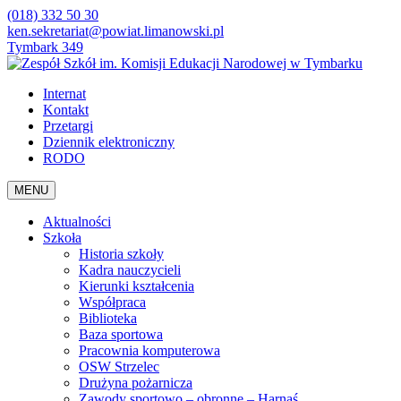
(018) 332 50 30
ken.sekretariat@powiat.limanowski.pl
Tymbark 349
Internat
Kontakt
Przetargi
Dziennik elektroniczny
RODO
MENU
Aktualności
Szkoła
Historia szkoły
Kadra nauczycieli
Kierunki kształcenia
Współpraca
Biblioteka
Baza sportowa
Pracownia komputerowa
OSW Strzelec
Drużyna pożarnicza
Zawody sportowo – obronne – Harnaś