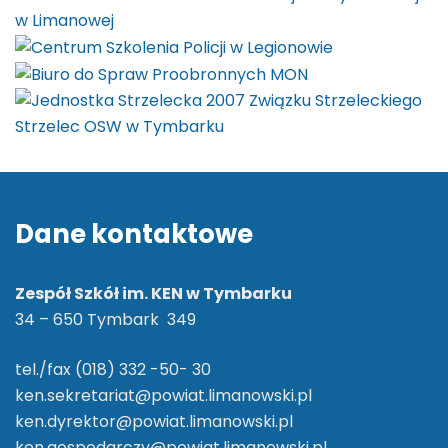
Dane kontaktowe
Zespół Szkół im. KEN w Tymbarku
34 – 650 Tymbark 349
tel./fax (018) 332 -50- 30
ken.sekretariat@powiat.limanowski.pl
ken.dyrektor@powiat.limanowski.pl
ken.gospodarczy@powiat.limanowski.pl