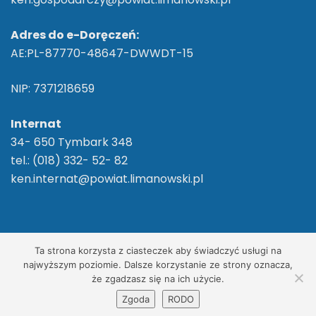
Adres do e-Doręczeń:
AE:PL-87770-48647-DWWDT-15
NIP: 7371218659
Internat
34- 650 Tymbark 348
tel.: (018) 332- 52- 82
ken.internat@powiat.limanowski.pl
2026 ©
ZS im. Komisji Edukacji Narodowej w
Ta strona korzysta z ciasteczek aby świadczyć usługi na
Tymbarku
/ Wszelkie Prawa Zastrzeżone
najwyższym poziomie. Dalsze korzystanie ze strony oznacza,
że zgadzasz się na ich użycie.
Realizacja, wdrożenie:
Net-Factory
Zgoda
RODO