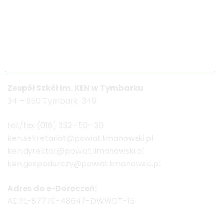
Dane kontaktowe
Zespół Szkół im. KEN w Tymbarku
34 – 650 Tymbark 349
tel./fax (018) 332 -50- 30
ken.sekretariat@powiat.limanowski.pl
ken.dyrektor@powiat.limanowski.pl
ken.gospodarczy@powiat.limanowski.pl
Adres do e-Doręczeń:
AE:PL-87770-48647-DWWDT-15