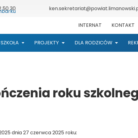
2 50 30
ken.sekretariat@powiat.limanowski.p
INTERNAT
KONTAKT
SZKOŁA
PROJEKTY
DLA RODZICÓW
REK
czenia roku szkolne
025 dnia 27 czerwca 2025 roku: