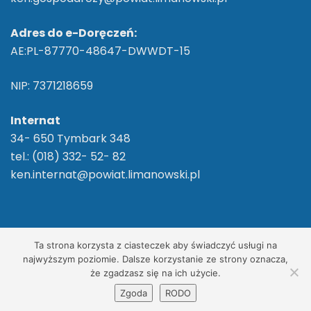
Adres do e-Doręczeń:
AE:PL-87770-48647-DWWDT-15
NIP: 7371218659
Internat
34- 650 Tymbark 348
tel.: (018) 332- 52- 82
ken.internat@powiat.limanowski.pl
2026 ©
ZS im. Komisji Edukacji Narodowej w
Ta strona korzysta z ciasteczek aby świadczyć usługi na
Tymbarku
/ Wszelkie Prawa Zastrzeżone
najwyższym poziomie. Dalsze korzystanie ze strony oznacza,
że zgadzasz się na ich użycie.
Realizacja, wdrożenie:
Net-Factory
Zgoda
RODO