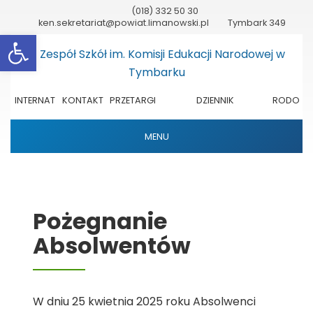
(018) 332 50 30
ken.sekretariat@powiat.limanowski.pl
Tymbark 349
Otwórz pasek narzędzi
INTERNAT
KONTAKT
PRZETARGI
DZIENNIK
RODO
ELEKTRONICZNY
MENU
Pożegnanie
Absolwentów
W dniu 25 kwietnia 2025 roku Absolwenci