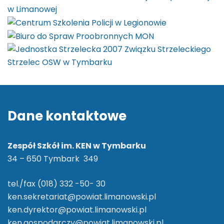
Dane kontaktowe
Zespół Szkół im. KEN w Tymbarku
34 – 650 Tymbark 349
tel./fax (018) 332 -50- 30
ken.sekretariat@powiat.limanowski.pl
ken.dyrektor@powiat.limanowski.pl
ken.gospodarczy@powiat.limanowski.pl