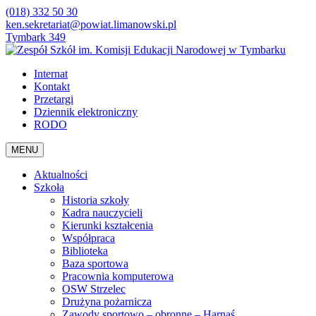
(018) 332 50 30
ken.sekretariat@powiat.limanowski.pl
Tymbark 349
Internat
Kontakt
Przetargi
Dziennik elektroniczny
RODO
MENU
Aktualności
Szkoła
Historia szkoły
Kadra nauczycieli
Kierunki kształcenia
Współpraca
Biblioteka
Baza sportowa
Pracownia komputerowa
OSW Strzelec
Drużyna pożarnicza
Zawody sportowo – obronne – Harnaś