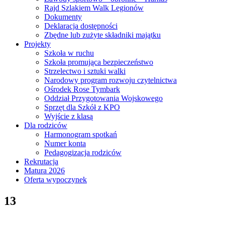
Rajd Szlakiem Walk Legionów
Dokumenty
Deklaracja dostępności
Zbędne lub zużyte składniki majątku
Projekty
Szkoła w ruchu
Szkoła promująca bezpieczeństwo
Strzelectwo i sztuki walki
Narodowy program rozwoju czytelnictwa
Ośrodek Rose Tymbark
Oddział Przygotowania Wojskowego
Sprzęt dla Szkół z KPO
Wyjście z klasą
Dla rodziców
Harmonogram spotkań
Numer konta
Pedagogizacja rodziców
Rekrutacja
Matura 2026
Oferta wypoczynek
13