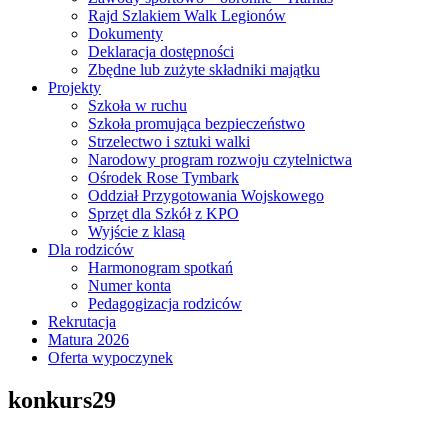
Rajd Szlakiem Walk Legionów
Dokumenty
Deklaracja dostępności
Zbędne lub zużyte składniki majątku
Projekty
Szkoła w ruchu
Szkoła promująca bezpieczeństwo
Strzelectwo i sztuki walki
Narodowy program rozwoju czytelnictwa
Ośrodek Rose Tymbark
Oddział Przygotowania Wojskowego
Sprzęt dla Szkół z KPO
Wyjście z klasą
Dla rodziców
Harmonogram spotkań
Numer konta
Pedagogizacja rodziców
Rekrutacja
Matura 2026
Oferta wypoczynek
konkurs29