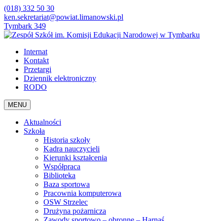
(018) 332 50 30
ken.sekretariat@powiat.limanowski.pl
Tymbark 349
Internat
Kontakt
Przetargi
Dziennik elektroniczny
RODO
MENU
Aktualności
Szkoła
Historia szkoły
Kadra nauczycieli
Kierunki kształcenia
Współpraca
Biblioteka
Baza sportowa
Pracownia komputerowa
OSW Strzelec
Drużyna pożarnicza
Zawody sportowo – obronne – Harnaś