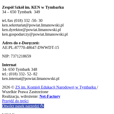
Zespół Szkół im. KEN w Tymbarku
34 – 650 Tymbark 349
tel./fax (018) 332 -50- 30
ken.sekretariat@powiat.limanowski.pl
ken.dyrektor@powiat.limanowski.pl
ken.gospodarczy@powiat.limanowski.pl
Adres do e-Doręczeń:
AE:PL-87770-48647-DWWDT-15
NIP: 7371218659
Internat
34- 650 Tymbark 348
tel.: (018) 332- 52- 82
ken.internat@powiat.limanowski.pl
2026 ©
ZS im. Komisji Edukacji Narodowej w Tymbarku
/
Wszelkie Prawa Zastrzeżone
Realizacja, wdrożenie:
Net-Factory
Przejdź do treści
Otwórz pasek narzędzi