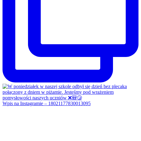
Wpis na Instagramie – 18021177830013095