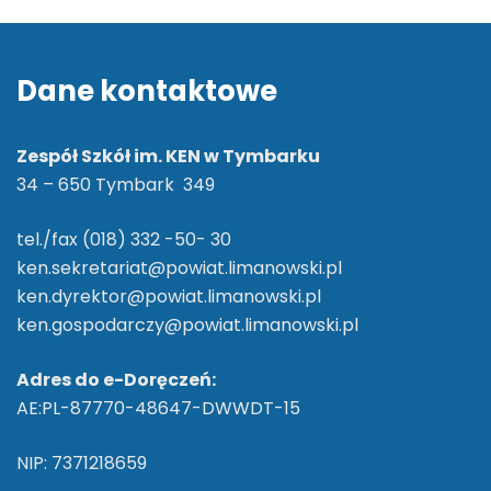
Dane kontaktowe
Zespół Szkół im. KEN w Tymbarku
34 – 650 Tymbark 349
tel./fax (018) 332 -50- 30
ken.sekretariat@powiat.limanowski.pl
ken.dyrektor@powiat.limanowski.pl
ken.gospodarczy@powiat.limanowski.pl
Adres do e-Doręczeń:
AE:PL-87770-48647-DWWDT-15
NIP: 7371218659