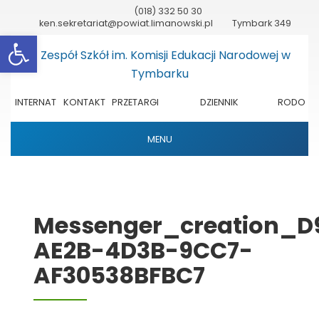
(018) 332 50 30
ken.sekretariat@powiat.limanowski.pl
Tymbark 349
Otwórz pasek narzędzi
INTERNAT
KONTAKT
PRZETARGI
DZIENNIK
RODO
ELEKTRONICZNY
MENU
Messenger_creation_
AE2B-4D3B-9CC7-
AF30538BFBC7