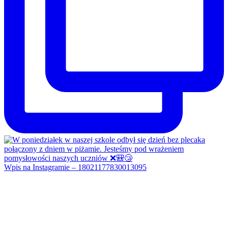
Wpis na Instagramie – 18021177830013095