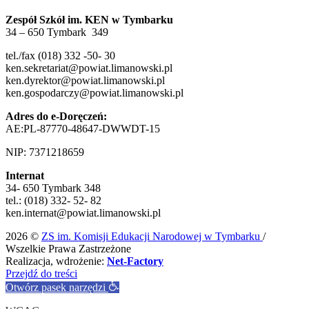
Zespół Szkół im. KEN w Tymbarku
34 – 650 Tymbark 349
tel./fax (018) 332 -50- 30
ken.sekretariat@powiat.limanowski.pl
ken.dyrektor@powiat.limanowski.pl
ken.gospodarczy@powiat.limanowski.pl
Adres do e-Doręczeń:
AE:PL-87770-48647-DWWDT-15
NIP: 7371218659
Internat
34- 650 Tymbark 348
tel.: (018) 332- 52- 82
ken.internat@powiat.limanowski.pl
2026 ©
ZS im. Komisji Edukacji Narodowej w Tymbarku
/
Wszelkie Prawa Zastrzeżone
Realizacja, wdrożenie:
Net-Factory
Przejdź do treści
Otwórz pasek narzędzi