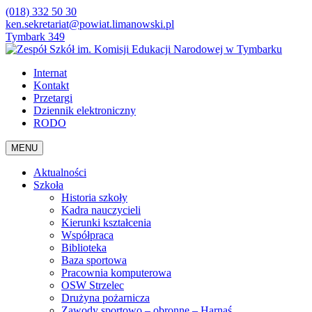
(018) 332 50 30
ken.sekretariat@powiat.limanowski.pl
Tymbark 349
Internat
Kontakt
Przetargi
Dziennik elektroniczny
RODO
MENU
Aktualności
Szkoła
Historia szkoły
Kadra nauczycieli
Kierunki kształcenia
Współpraca
Biblioteka
Baza sportowa
Pracownia komputerowa
OSW Strzelec
Drużyna pożarnicza
Zawody sportowo – obronne – Harnaś