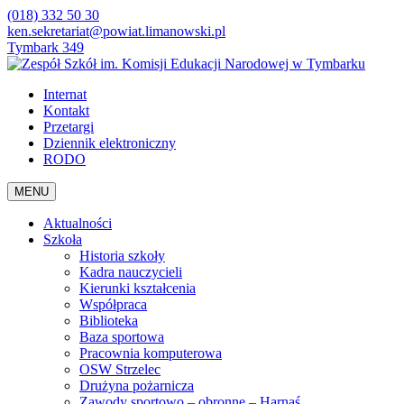
(018) 332 50 30
ken.sekretariat@powiat.limanowski.pl
Tymbark 349
Internat
Kontakt
Przetargi
Dziennik elektroniczny
RODO
MENU
Aktualności
Szkoła
Historia szkoły
Kadra nauczycieli
Kierunki kształcenia
Współpraca
Biblioteka
Baza sportowa
Pracownia komputerowa
OSW Strzelec
Drużyna pożarnicza
Zawody sportowo – obronne – Harnaś