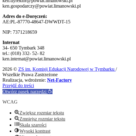
ken.dyrektor@powiat.limanowski.pl
ken.gospodarczy@powiat.limanowski.pl
Adres do e-Doręczeń:
AE:PL-87770-48647-DWWDT-15
NIP: 7371218659
Internat
34- 650 Tymbark 348
tel.: (018) 332- 52- 82
ken.internat@powiat.limanowski.pl
2026 ©
ZS im. Komisji Edukacji Narodowej w Tymbarku
/
Wszelkie Prawa Zastrzeżone
Realizacja, wdrożenie:
Net-Factory
Przejdź do treści
Otwórz pasek narzędzi
WCAG
Zwiększ rozmiar tekstu
Zmniejsz rozmiar tekstu
Skala szarości
Wysoki kontrast