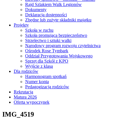
Rajd Szlakiem Walk Legionów
Dokumenty
Deklaracja dostępności
Zbędne lub zużyte składniki majątku
Projekty
Szkoła w ruchu
Szkoła promująca bezpieczeństwo
Strzelectwo i sztuki walki
Narodowy program rozwoju czytelnictwa
Ośrodek Rose Tymbark
Oddział Przygotowania Wojskowego
Sprzęt dla Szkół z KPO
Wyjście z klasą
Dla rodziców
Harmonogram spotkań
Numer konta
Pedagogizacja rodziców
Rekrutacja
Matura 2026
Oferta wypoczynek
IMG_4519