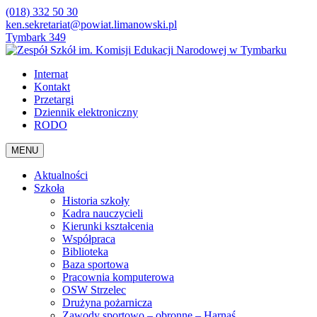
(018) 332 50 30
ken.sekretariat@powiat.limanowski.pl
Tymbark 349
Internat
Kontakt
Przetargi
Dziennik elektroniczny
RODO
MENU
Aktualności
Szkoła
Historia szkoły
Kadra nauczycieli
Kierunki kształcenia
Współpraca
Biblioteka
Baza sportowa
Pracownia komputerowa
OSW Strzelec
Drużyna pożarnicza
Zawody sportowo – obronne – Harnaś