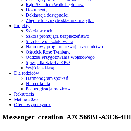
Rajd Szlakiem Walk Legionów
Dokumenty
Deklaracja dostępności
Zbędne lub zużyte składniki majątku
Projekty
Szkoła w ruchu
Szkoła promująca bezpieczeństwo
Strzelectwo i sztuki walki
Narodowy program rozwoju czytelnictwa
Ośrodek Rose Tymbark
Oddział Przygotowania Wojskowego
Sprzęt dla Szkół z KPO
Wyjście z klasą
Dla rodziców
Harmonogram spotkań
Numer konta
Pedagogizacja rodziców
Rekrutacja
Matura 2026
Oferta wypoczynek
Messenger_creation_A7C566B1-A3C6-4D