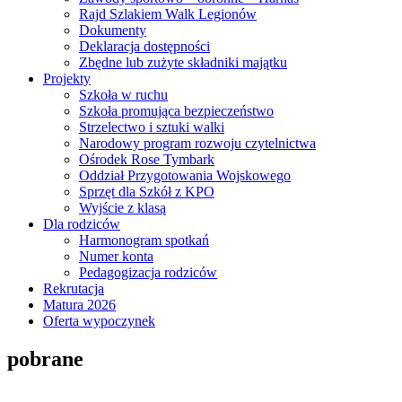
Rajd Szlakiem Walk Legionów
Dokumenty
Deklaracja dostępności
Zbędne lub zużyte składniki majątku
Projekty
Szkoła w ruchu
Szkoła promująca bezpieczeństwo
Strzelectwo i sztuki walki
Narodowy program rozwoju czytelnictwa
Ośrodek Rose Tymbark
Oddział Przygotowania Wojskowego
Sprzęt dla Szkół z KPO
Wyjście z klasą
Dla rodziców
Harmonogram spotkań
Numer konta
Pedagogizacja rodziców
Rekrutacja
Matura 2026
Oferta wypoczynek
pobrane