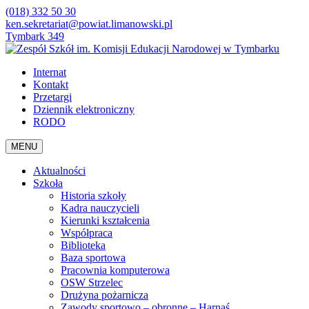
(018) 332 50 30
ken.sekretariat@powiat.limanowski.pl
Tymbark 349
Internat
Kontakt
Przetargi
Dziennik elektroniczny
RODO
MENU
Aktualności
Szkoła
Historia szkoły
Kadra nauczycieli
Kierunki kształcenia
Współpraca
Biblioteka
Baza sportowa
Pracownia komputerowa
OSW Strzelec
Drużyna pożarnicza
Zawody sportowo – obronne – Harnaś