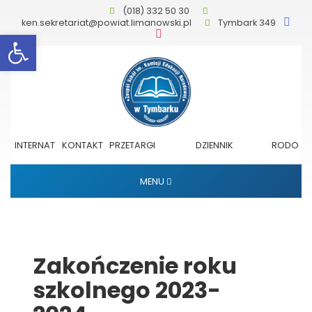
(018) 332 50 30
ken.sekretariat@powiat.limanowski.pl
Tymbark 349
Otwórz pasek narzędzi
INTERNAT
KONTAKT
PRZETARGI
DZIENNIK
RODO
ELEKTRONICZNY
MENU
Zakończenie roku
szkolnego 2023-