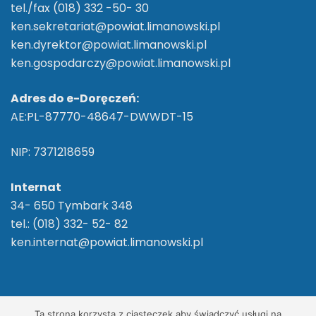
tel./fax (018) 332 -50- 30
ken.sekretariat@powiat.limanowski.pl
ken.dyrektor@powiat.limanowski.pl
ken.gospodarczy@powiat.limanowski.pl
Adres do e-Doręczeń:
AE:PL-87770-48647-DWWDT-15
NIP: 7371218659
Internat
34- 650 Tymbark 348
tel.: (018) 332- 52- 82
ken.internat@powiat.limanowski.pl
2026 ©
ZS im. Komisji Edukacji Narodowej w
Ta strona korzysta z ciasteczek aby świadczyć usługi na