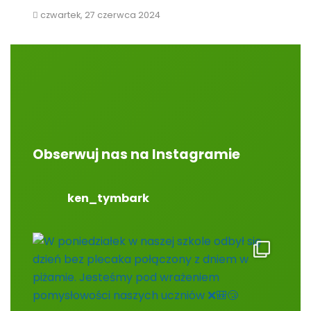
czwartek, 27 czerwca 2024
Obserwuj nas na Instagramie
ken_tymbark