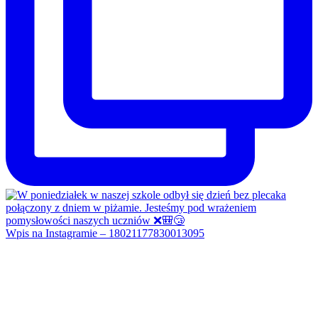
Wpis na Instagramie – 18021177830013095