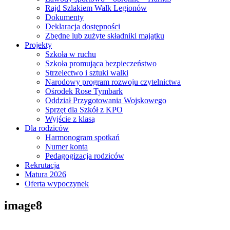
Rajd Szlakiem Walk Legionów
Dokumenty
Deklaracja dostępności
Zbędne lub zużyte składniki majątku
Projekty
Szkoła w ruchu
Szkoła promująca bezpieczeństwo
Strzelectwo i sztuki walki
Narodowy program rozwoju czytelnictwa
Ośrodek Rose Tymbark
Oddział Przygotowania Wojskowego
Sprzęt dla Szkół z KPO
Wyjście z klasą
Dla rodziców
Harmonogram spotkań
Numer konta
Pedagogizacja rodziców
Rekrutacja
Matura 2026
Oferta wypoczynek
image8