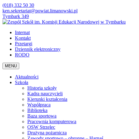
(018) 332 50 30
ken.sekretariat@powiat.limanowski.pl
Tymbark 349
Internat
Kontakt
Przetargi
Dziennik elektroniczny
RODO
MENU
Aktualności
Szkoła
Historia szkoły
Kadra nauczycieli
Kierunki kształcenia
Współpraca
Biblioteka
Baza sportowa
Pracownia komputerowa
OSW Strzelec
Drużyna pożarnicza
Zawody sportowo – obronne – Harnaś