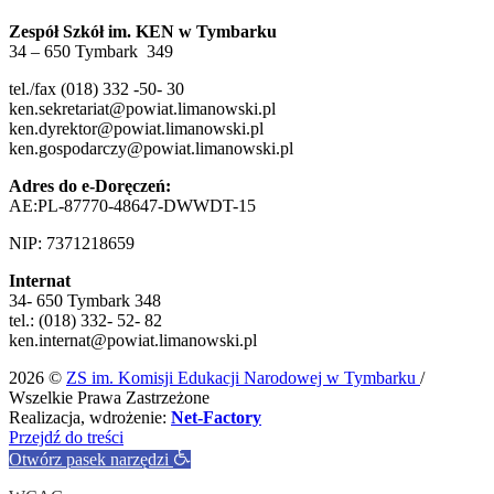
Zespół Szkół im. KEN w Tymbarku
34 – 650 Tymbark 349
tel./fax (018) 332 -50- 30
ken.sekretariat@powiat.limanowski.pl
ken.dyrektor@powiat.limanowski.pl
ken.gospodarczy@powiat.limanowski.pl
Adres do e-Doręczeń:
AE:PL-87770-48647-DWWDT-15
NIP: 7371218659
Internat
34- 650 Tymbark 348
tel.: (018) 332- 52- 82
ken.internat@powiat.limanowski.pl
2026 ©
ZS im. Komisji Edukacji Narodowej w Tymbarku
/
Wszelkie Prawa Zastrzeżone
Realizacja, wdrożenie:
Net-Factory
Przejdź do treści
Otwórz pasek narzędzi