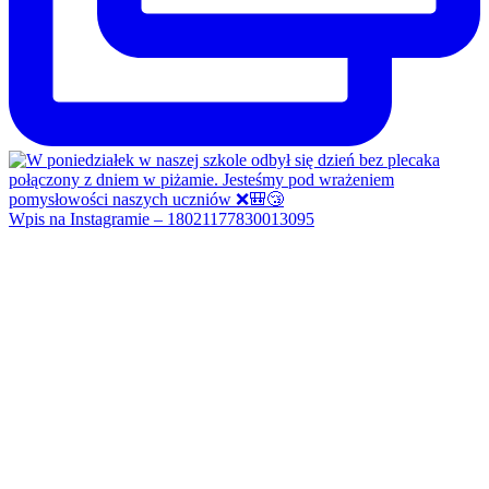
Wpis na Instagramie – 18021177830013095