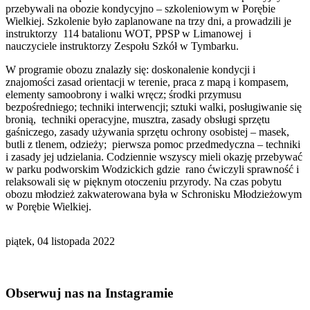
przebywali na obozie kondycyjno – szkoleniowym w Porębie
Wielkiej. Szkolenie było zaplanowane na trzy dni, a prowadzili je
instruktorzy 114 batalionu WOT, PPSP w Limanowej i
nauczyciele instruktorzy Zespołu Szkół w Tymbarku.
W programie obozu znalazły się: doskonalenie kondycji i
znajomości zasad orientacji w terenie, praca z mapą i kompasem,
elementy samoobrony i walki wręcz; środki przymusu
bezpośredniego; techniki interwencji; sztuki walki, posługiwanie się
bronią, techniki operacyjne, musztra, zasady obsługi sprzętu
gaśniczego, zasady używania sprzętu ochrony osobistej – masek,
butli z tlenem, odzieży; pierwsza pomoc przedmedyczna – techniki
i zasady jej udzielania. Codziennie wszyscy mieli okazję przebywać
w parku podworskim Wodzickich gdzie rano ćwiczyli sprawność i
relaksowali się w pięknym otoczeniu przyrody. Na czas pobytu
obozu młodzież zakwaterowana była w Schronisku Młodzieżowym
w Porębie Wielkiej.
piątek, 04 listopada 2022
Obserwuj nas na Instagramie