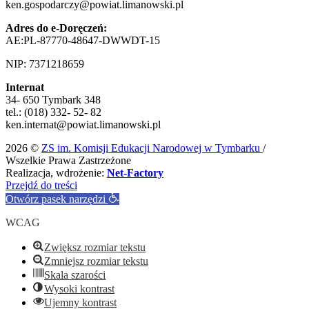
ken.gospodarczy@powiat.limanowski.pl
Adres do e-Doręczeń:
AE:PL-87770-48647-DWWDT-15
NIP: 7371218659
Internat
34- 650 Tymbark 348
tel.: (018) 332- 52- 82
ken.internat@powiat.limanowski.pl
2026 ©
ZS im. Komisji Edukacji Narodowej w Tymbarku
/
Wszelkie Prawa Zastrzeżone
Realizacja, wdrożenie:
Net-Factory
Przejdź do treści
Otwórz pasek narzędzi
WCAG
Zwiększ rozmiar tekstu
Zmniejsz rozmiar tekstu
Skala szarości
Wysoki kontrast
Ujemny kontrast