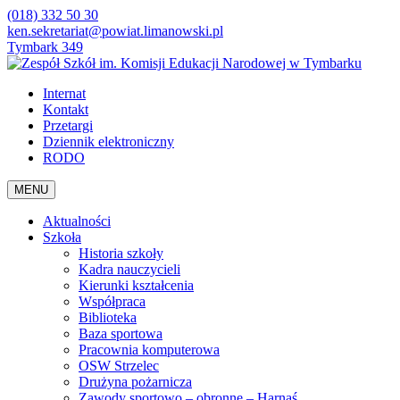
(018) 332 50 30
ken.sekretariat@powiat.limanowski.pl
Tymbark 349
Internat
Kontakt
Przetargi
Dziennik elektroniczny
RODO
MENU
Aktualności
Szkoła
Historia szkoły
Kadra nauczycieli
Kierunki kształcenia
Współpraca
Biblioteka
Baza sportowa
Pracownia komputerowa
OSW Strzelec
Drużyna pożarnicza
Zawody sportowo – obronne – Harnaś