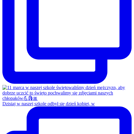
Dzisiaj w naszej szkole odbył się dzień kobiet, w