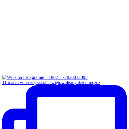
11 marca w naszej szkole świętowaliśmy dzień mężcz