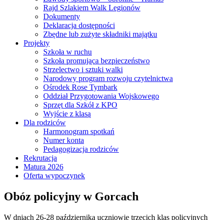
Rajd Szlakiem Walk Legionów
Dokumenty
Deklaracja dostępności
Zbędne lub zużyte składniki majątku
Projekty
Szkoła w ruchu
Szkoła promująca bezpieczeństwo
Strzelectwo i sztuki walki
Narodowy program rozwoju czytelnictwa
Ośrodek Rose Tymbark
Oddział Przygotowania Wojskowego
Sprzęt dla Szkół z KPO
Wyjście z klasą
Dla rodziców
Harmonogram spotkań
Numer konta
Pedagogizacja rodziców
Rekrutacja
Matura 2026
Oferta wypoczynek
Obóz policyjny w Gorcach
W dniach 26-28 października uczniowie trzecich klas policyjnych