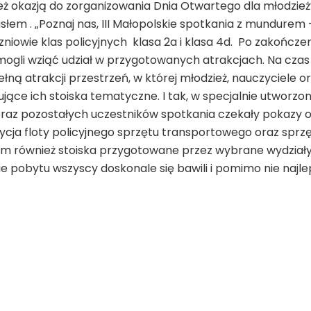
ież okazją do zorganizowania Dnia Otwartego dla młodzież
 . „Poznaj nas, III Małopolskie spotkania z mundurem –
zniowie klas policyjnych klasa 2a i klasa 4d. Po zakończe
 mogli wziąć udział w przygotowanych atrakcjach. Na czas
ełną atrakcji przestrzeń, w której młodzież, nauczyciele o
sujące ich stoiska tematyczne. I tak, w specjalnie utworz
oraz pozostałych uczestników spotkania czekały pokazy 
ycja floty policyjnego sprzętu transportowego oraz sprzę
 tam również stoiska przygotowane przez wybrane wydziały 
e pobytu wszyscy doskonale się bawili i pomimo nie najle