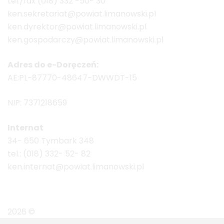
tel./fax (018) 332 -50- 30
ken.sekretariat@powiat.limanowski.pl
ken.dyrektor@powiat.limanowski.pl
ken.gospodarczy@powiat.limanowski.pl
Adres do e-Doręczeń:
AE:PL-87770-48647-DWWDT-15
NIP: 7371218659
Internat
34- 650 Tymbark 348
tel.: (018) 332- 52- 82
ken.internat@powiat.limanowski.pl
2026 ©
ZS im. Komisji Edukacji Narodowej w Tymba