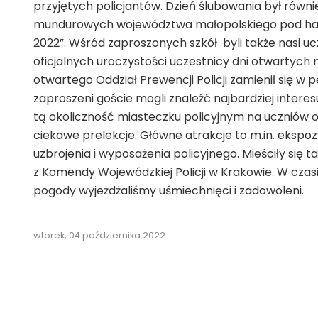
przyjętych policjantów. Dzień ślubowania był równ
mundurowych województwa małopolskiego pod hasłem
2022”. Wśród zaproszonych szkół byli także nasi uc
oficjalnych uroczystości uczestnicy dni otwartych
otwartego Oddział Prewencji Policji zamienił się w p
zaproszeni goście mogli znaleźć najbardziej intere
tą okoliczność miasteczku policyjnym na uczniów 
ciekawe prelekcje. Główne atrakcje to m.in. ekspoz
uzbrojenia i wyposażenia policyjnego. Mieściły się
z Komendy Wojewódzkiej Policji w Krakowie. W czasi
pogody wyjeżdżaliśmy uśmiechnięci i zadowoleni.
wtorek, 04 października 2022