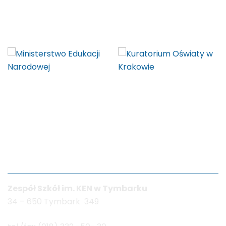
Dane kontaktowe
Zespół Szkół im. KEN w Tymbarku
34 – 650 Tymbark 349