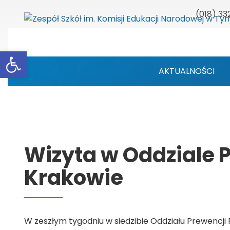
(018) 33
Otwórz pasek narzędzi
AKTUALNOŚCI
Wizyta w Oddziale P
Krakowie
W zeszłym tygodniu w siedzibie Oddziału Prewencji 