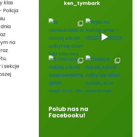
y klas
ken_tymbark
 Policja
niu
 dnia
raz
onym na
oraz
tu,
i sekcje
pszej
Polub nas na
Facebooku!