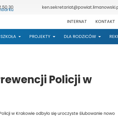
2 50 30
ken.sekretariat@powiat.limanowski.p
INTERNAT
KONTAKT
SZKOŁA
PROJEKTY
DLA RODZICÓW
REK
rewencji Policji w
Policji w Krakowie odbyło się uroczyste ślubowanie nowo