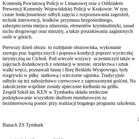
Komendą Powiatową Policji w Limanowej oraz z Oddziałem
Prewencji Komendy Wojewódzkiej Policji w Krakowie. W tym
czasie funkcjonariusze odbyli zajęcia z rozpoznawania zagrożeń,
technik interwencji, środków przymusu bezpośredniego,
zabezpieczenia miejsca zdarzenia, elementów kryminalistyki, zasad
ruchu drogowego oraz musztry, a także poszukiwania zaginionych
osób w górach.
Pierwszy dzień obozu to rozbijanie obozowiska, wykonanie
szeregu prac logistycznych i poprawa kondycji poprzez wycieczkę
turystyczną na Cichoń. Pod wieczór wszyscy uczestniczyli także w
zajęciach dodatkowych z orientacji w terenie, strzelectwa i sztuk
walki wręcz, poznawali faunę i florę Beskidu Wyspowego, były
rozgrywki w piłkę siatkową i wieczorne ogniska. Tradycyjnie
odbyło się też nabożeństwo czerwcowe z zaproszonymi gośćmi. Na
zakończenie wspólnie zostały upieczone kiełbaski na grillu.
Zespół Szkół im. KEN w Tymbarku składa serdeczne
podziękowanie wszystkim służbom mundurowym za
bezinteresowną pomoc przy realizacji bogatego programu szkolenia.
Józe
Banach ZS Tymbark