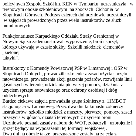
policyjnych Zespołu Szkół im. KEN w Tymbarku uczestniczyła w
terenowym obozie szkoleniowym na zboczach Cichonia w
Słopnicach Górnych. Podczas czterech dni uczniowie uczestniczyli
w zajęciach prowadzonych przez wielu instruktorów ze służb
mundurowych.
Funkcjonariusze Karpackiego Oddziału Straży Granicznej w
Nowym Sączu zademonstrowali wyposażenie, broń i sprzęt,
którego używają w czasie służby. Szkolili młodzież elementów
„zielonej
taktyk
Instruktorzy z Komendy Powiatowej PSP w Limanowej i OSP w
Słopnicach Dolnych, prowadzili szkolenie z zasad użycia sprzętu
ratowniczego, prowadzenia akcji gaszenia pożarów, rozwijania linii
gaśniczych w terenie, udzielania pierwszej pomocy, działania z
użyciem sprzętu ratowniczego oraz ochrony osobistej i dróg
oddechowych.
Bardzo ciekawe zajęcia prowadziła grupa żołnierzy z 11MBOT
stacjonująca w Limanowej. Przez dwa dni kilkunastu żołnierzy
instruktorów szkoliło młodzież z musztry, pierwszej pomocy, zasad
przeżycia w górach, działań terenowych z użyciem broni.
Uczniowie poznali zasady naboru do WOT, zobaczyli uzbrojenie i
sprzęt będący na wyposażeniu tej formacji wojskowej.
Dwa dni na obozie także przeznaczone zostały na zajęcia z