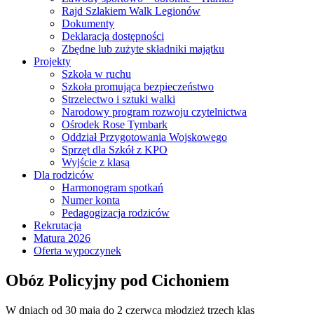
Rajd Szlakiem Walk Legionów
Dokumenty
Deklaracja dostępności
Zbędne lub zużyte składniki majątku
Projekty
Szkoła w ruchu
Szkoła promująca bezpieczeństwo
Strzelectwo i sztuki walki
Narodowy program rozwoju czytelnictwa
Ośrodek Rose Tymbark
Oddział Przygotowania Wojskowego
Sprzęt dla Szkół z KPO
Wyjście z klasą
Dla rodziców
Harmonogram spotkań
Numer konta
Pedagogizacja rodziców
Rekrutacja
Matura 2026
Oferta wypoczynek
Obóz Policyjny pod Cichoniem
W dniach od 30 maja do 2 czerwca młodzież trzech klas