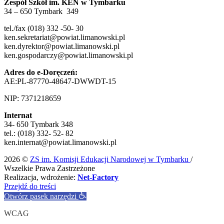
Zespół Szkół im. KEN w Tymbarku
34 – 650 Tymbark 349
tel./fax (018) 332 -50- 30
ken.sekretariat@powiat.limanowski.pl
ken.dyrektor@powiat.limanowski.pl
ken.gospodarczy@powiat.limanowski.pl
Adres do e-Doręczeń:
AE:PL-87770-48647-DWWDT-15
NIP: 7371218659
Internat
34- 650 Tymbark 348
tel.: (018) 332- 52- 82
ken.internat@powiat.limanowski.pl
2026 ©
ZS im. Komisji Edukacji Narodowej w Tymbarku
/
Wszelkie Prawa Zastrzeżone
Realizacja, wdrożenie:
Net-Factory
Przejdź do treści
Otwórz pasek narzędzi
WCAG