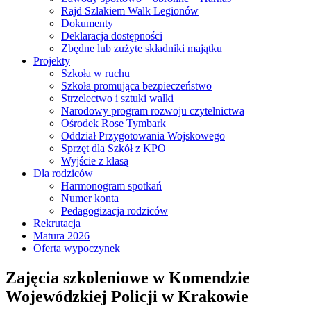
Rajd Szlakiem Walk Legionów
Dokumenty
Deklaracja dostępności
Zbędne lub zużyte składniki majątku
Projekty
Szkoła w ruchu
Szkoła promująca bezpieczeństwo
Strzelectwo i sztuki walki
Narodowy program rozwoju czytelnictwa
Ośrodek Rose Tymbark
Oddział Przygotowania Wojskowego
Sprzęt dla Szkół z KPO
Wyjście z klasą
Dla rodziców
Harmonogram spotkań
Numer konta
Pedagogizacja rodziców
Rekrutacja
Matura 2026
Oferta wypoczynek
Zajęcia szkoleniowe w Komendzie
Wojewódzkiej Policji w Krakowie