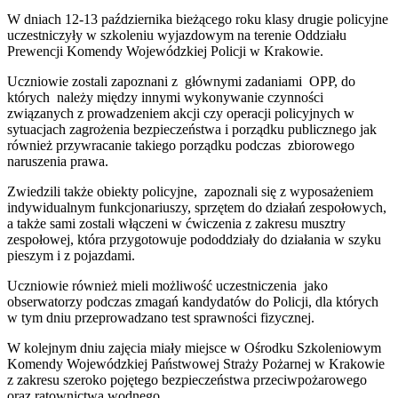
W dniach 12-13 października bieżącego roku klasy drugie policyjne
uczestniczyły w szkoleniu wyjazdowym na terenie Oddziału
Prewencji Komendy Wojewódzkiej Policji w Krakowie.
Uczniowie zostali zapoznani z głównymi zadaniami OPP, do
których należy między innymi wykonywanie czynności
związanych z prowadzeniem akcji czy operacji policyjnych w
sytuacjach zagrożenia bezpieczeństwa i porządku publicznego jak
również przywracanie takiego porządku podczas zbiorowego
naruszenia prawa.
Zwiedzili także obiekty policyjne, zapoznali się z wyposażeniem
indywidualnym funkcjonariuszy, sprzętem do działań zespołowych,
a także sami zostali włączeni w ćwiczenia z zakresu musztry
zespołowej, która przygotowuje pododdziały do działania w szyku
pieszym i z pojazdami.
Uczniowie również mieli możliwość uczestniczenia jako
obserwatorzy podczas zmagań kandydatów do Policji, dla których
w tym dniu przeprowadzano test sprawności fizycznej.
W kolejnym dniu zajęcia miały miejsce w Ośrodku Szkoleniowym
Komendy Wojewódzkiej Państwowej Straży Pożarnej w Krakowie
z zakresu szeroko pojętego bezpieczeństwa przeciwpożarowego
oraz ratownictwa wodnego.