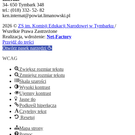
34- 650 Tymbark 348
tel.: (018) 332- 52- 82
ken.internat@powiat.limanowski.pl
2026 ©
ZS im. Komisji Edukacji Narodowej w Tymbarku
/
Wszelkie Prawa Zastrzeżone
Realizacja, wdrożenie:
Net-Factory
Przejdź do treści
Otwórz pasek narzędzi
WCAG
Zwiększ rozmiar tekstu
Zmniejsz rozmiar tekstu
Skala szarości
Wysoki kontrast
Ujemny kontrast
Jasne tło
Podkreśl hiperłącza
Czytelny tekst
Resetuj
Mapa strony
Pomoc