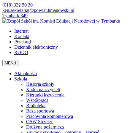
(018) 332 50 30
ken.sekretariat@powiat.limanowski.pl
Tymbark 349
Internat
Kontakt
Przetargi
Dziennik elektroniczny
RODO
MENU
Aktualności
Szkoła
Historia szkoły
Kadra nauczycieli
Kierunki kształcenia
Współpraca
Biblioteka
Baza sportowa
Pracownia komputerowa
OSW Strzelec
Drużyna pożarnicza
Zawody sportowo – obronne – Harnaś