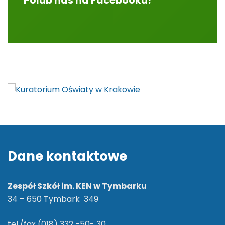
Polub nas na Facebooku!
Dane kontaktowe
Zespół Szkół im. KEN w Tymbarku
34 – 650 Tymbark 349
tel./fax (018) 332 -50- 30