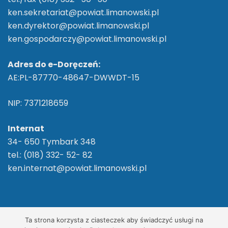
ken.sekretariat@powiat.limanowski.pl
ken.dyrektor@powiat.limanowski.pl
ken.gospodarczy@powiat.limanowski.pl
Adres do e-Doręczeń:
AE:PL-87770-48647-DWWDT-15
NIP: 7371218659
Internat
34- 650 Tymbark 348
tel.: (018) 332- 52- 82
ken.internat@powiat.limanowski.pl
2026 ©
ZS im. Komisji Edukacji Narodowej w
Ta strona korzysta z ciasteczek aby świadczyć usługi na
Tymbarku
/ Wszelkie Prawa Zastrzeżone