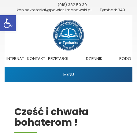
(018) 332 50 30
ken.sekretariat@powiat.limanowski.pl
Tymbark 349
Otwórz pasek narzędzi
INTERNAT
KONTAKT
PRZETARGI
DZIENNIK
RODO
ELEKTRONICZNY
MENU
Cześć i chwała
bohaterom !