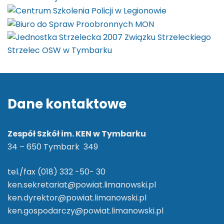
Dane kontaktowe
Zespół Szkół im. KEN w Tymbarku
34 – 650 Tymbark 349
tel./fax (018) 332 -50- 30
ken.sekretariat@powiat.limanowski.pl
ken.dyrektor@powiat.limanowski.pl
ken.gospodarczy@powiat.limanowski.pl