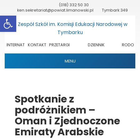
(018) 332 50 30
ken.sekretariat@powiat.limanowski.pl
Tymbark 349
Otwórz pasek narzędzi
INTERNAT
KONTAKT
PRZETARGI
DZIENNIK
RODO
ELEKTRONICZNY
MENU
Spotkanie z
podróżnikiem –
Oman i Zjednoczone
Emiraty Arabskie