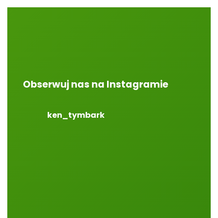
Obserwuj nas na Instagramie
ken_tymbark