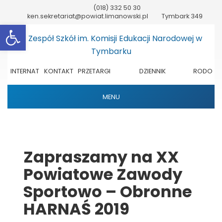
(018) 332 50 30
ken.sekretariat@powiat.limanowski.pl
Tymbark 349
Otwórz pasek narzędzi
INTERNAT
KONTAKT
PRZETARGI
DZIENNIK
RODO
ELEKTRONICZNY
MENU
Zapraszamy na XX
Powiatowe Zawody
Sportowo – Obronne
HARNAŚ 2019