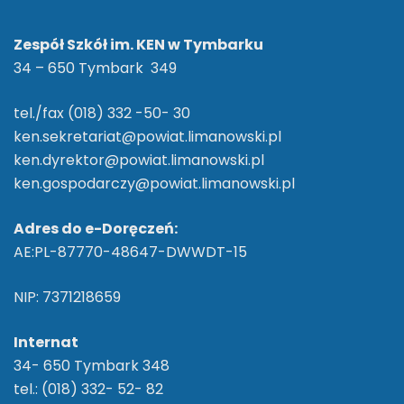
Zespół Szkół im. KEN w Tymbarku
34 – 650 Tymbark 349
tel./fax (018) 332 -50- 30
ken.sekretariat@powiat.limanowski.pl
ken.dyrektor@powiat.limanowski.pl
ken.gospodarczy@powiat.limanowski.pl
Adres do e-Doręczeń:
AE:PL-87770-48647-DWWDT-15
NIP: 7371218659
Internat
34- 650 Tymbark 348
tel.: (018) 332- 52- 82