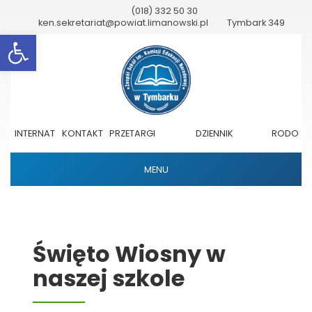
(018) 332 50 30
ken.sekretariat@powiat.limanowski.pl
Tymbark 349
Otwórz pasek narzędzi
INTERNAT
KONTAKT
PRZETARGI
DZIENNIK
RODO
ELEKTRONICZNY
MENU
Święto Wiosny w
naszej szkole