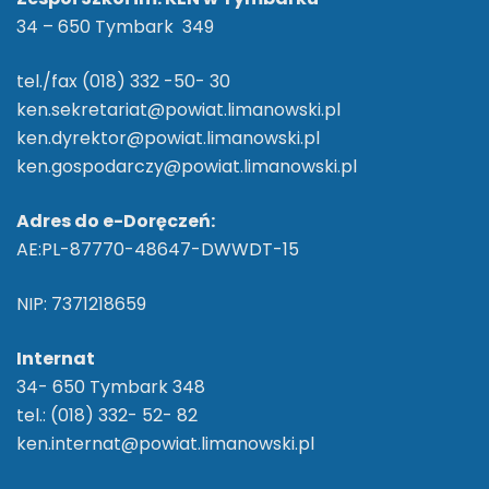
34 – 650 Tymbark 349
tel./fax (018) 332 -50- 30
ken.sekretariat@powiat.limanowski.pl
ken.dyrektor@powiat.limanowski.pl
ken.gospodarczy@powiat.limanowski.pl
Adres do e-Doręczeń:
AE:PL-87770-48647-DWWDT-15
NIP: 7371218659
Internat
34- 650 Tymbark 348
tel.: (018) 332- 52- 82
ken.internat@powiat.limanowski.pl