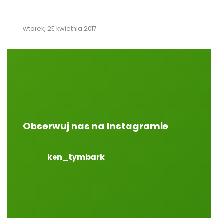
wtorek, 25 kwietnia 2017
Obserwuj nas na Instagramie
ken_tymbark