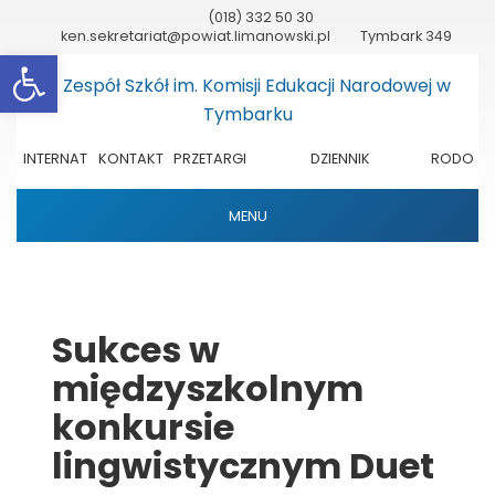
(018) 332 50 30
ken.sekretariat@powiat.limanowski.pl
Tymbark 349
Otwórz pasek narzędzi
INTERNAT
KONTAKT
PRZETARGI
DZIENNIK
RODO
ELEKTRONICZNY
MENU
Sukces w
międzyszkolnym
konkursie
lingwistycznym Duet