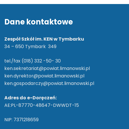
Dane kontaktowe
Zespół Szkół im. KEN w Tymbarku
34 – 650 Tymbark 349
tel./fax (018) 332 -50- 30
ken.sekretariat@powiat.limanowski.pl
ken.dyrektor@powiat.limanowski.pl
ken.gospodarczy@powiat.limanowski.pl
Adres do e-Doręczeń:
AE:PL-87770-48647-DWWDT-15
NIP: 7371218659