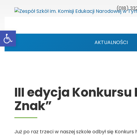
(018) 33
Otwórz pasek narzędzi
AKTUALNOŚCI
III edycja Konkursu
Znak”
Już po raz trzeci w naszej szkole odbył się Konkurs 