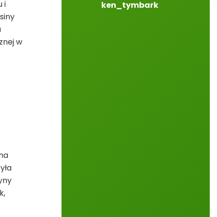
 i
ken_tymbark
siny
a
znej w
ana
yła
zyny
k,