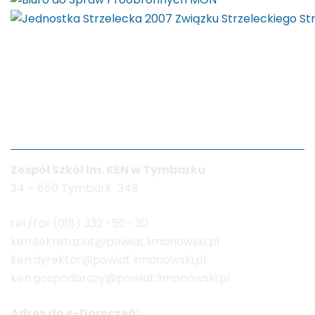
Dane kontaktowe
Zespół Szkół im. KEN w Tymbarku
34 – 650 Tymbark 349
tel./fax (018) 332 -50- 30
ken.sekretariat@powiat.limanowski.pl
ken.dyrektor@powiat.limanowski.pl
ken.gospodarczy@powiat.limanowski.pl
Adres do e-Doręczeń: