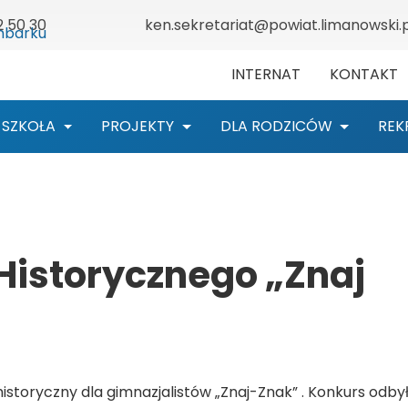
2 50 30
ken.sekretariat@powiat.limanowski.p
INTERNAT
KONTAKT
SZKOŁA
PROJEKTY
DLA RODZICÓW
REK
 Historycznego „Znaj
historyczny dla gimnazjalistów „Znaj-Znak” . Konkurs odbył 