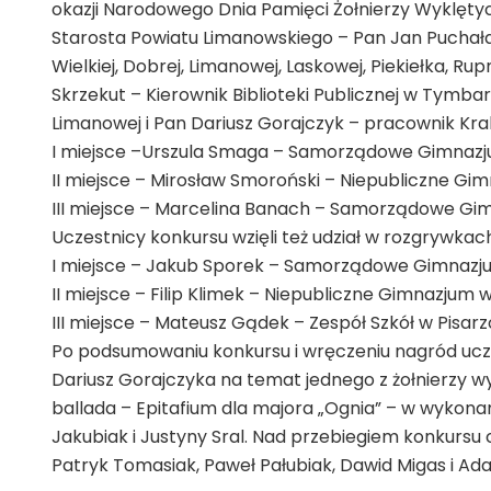
okazji Narodowego Dnia Pamięci Żołnierzy Wyklętyc
Starosta Powiatu Limanowskiego – Pan Jan Puchała. 
Wielkiej, Dobrej, Limanowej, Laskowej, Piekiełka, Ru
Skrzekut – Kierownik Biblioteki Publicznej w Tymbar
Limanowej i Pan Dariusz Gorajczyk – pracownik Kra
I miejsce –Urszula Smaga – Samorządowe Gimnaz
II miejsce – Mirosław Smoroński – Niepubliczne Gim
III miejsce – Marcelina Banach – Samorządowe G
Uczestnicy konkursu wzięli też udział w rozgrywkac
I miejsce – Jakub Sporek – Samorządowe Gimnaz
II miejsce – Filip Klimek – Niepubliczne Gimnazjum w
III miejsce – Mateusz Gądek – Zespół Szkół w Pisar
Po podsumowaniu konkursu i wręczeniu nagród ucze
Dariusz Gorajczyka na temat jednego z żołnierzy w
ballada – Epitafium dla majora „Ognia” – w wykonan
Jakubiak i Justyny Sral. Nad przebiegiem konkursu 
Patryk Tomasiak, Paweł Pałubiak, Dawid Migas i Ad