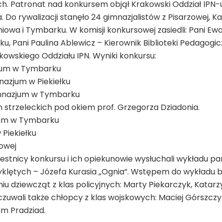
h. Patronat nad konkursem objął Krakowski Oddział IPN-u
Do rywalizacji stanęło 24 gimnazjalistów z Pisarzowej, Ka
pniowa i Tymbarku. W komisji konkursowej zasiedli: Pani Ew
ku, Pani Paulina Ablewicz – Kierownik Biblioteki Pedagogic
kowskiego Oddziału IPN. Wyniki konkursu:
jum w Tymbarku
nazjum w Piekiełku
imnazjum w Tymbarku
h strzeleckich pod okiem prof. Grzegorza Dziadonia.
jum w Tymbarku
 Piekiełku
zowej
stnicy konkursu i ich opiekunowie wysłuchali wykładu p
yklętych – Józefa Kurasia „Ognia”. Wstępem do wykładu b
iu dziewcząt z klas policyjnych: Marty Piekarczyk, Katar
czuwali także chłopcy z klas wojskowych: Maciej Górszczy
am Pradziad.