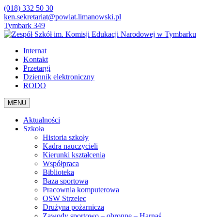
(018) 332 50 30
ken.sekretariat@powiat.limanowski.pl
Tymbark 349
Internat
Kontakt
Przetargi
Dziennik elektroniczny
RODO
MENU
Aktualności
Szkoła
Historia szkoły
Kadra nauczycieli
Kierunki kształcenia
Współpraca
Biblioteka
Baza sportowa
Pracownia komputerowa
OSW Strzelec
Drużyna pożarnicza
Zawody sportowo – obronne – Harnaś