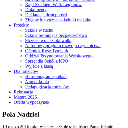
Rajd Szlakiem Walk Legionów
Dokumenty
Deklaracja dostępności
Zbędne lub zużyte składniki majątku
Projekty
Szkoła w ruchu
Szkoła promująca bezpieczeństwo
Strzelectwo i sztuki walki
Narodowy program rozwoju czytelnictwa
Ośrodek Rose Tymbark
Oddział Przygotowania Wojskowego
Sprzęt dla Szkół z KPO
Wyjście z klasą
Dla rodziców
Harmonogram spotkań
Numer konta
Pedagogizacja rodziców
Rekrutacja
Matura 2026
Oferta wypoczynek
Pola Nadziei
10 marca 2016 roku w naszej szkole gościliśmy Panią Jolantę