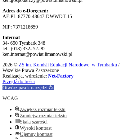
ken.gospodarczy@powiat.limanowski.pl
Adres do e-Doręczeń:
AE:PL-87770-48647-DWWDT-15
NIP: 7371218659
Internat
34- 650 Tymbark 348
tel.: (018) 332- 52- 82
ken.internat@powiat.limanowski.pl
2026 ©
ZS im. Komisji Edukacji Narodowej w Tymbarku
/
Wszelkie Prawa Zastrzeżone
Realizacja, wdrożenie:
Net-Factory
Przejdź do treści
Otwórz pasek narzędzi
WCAG
Zwiększ rozmiar tekstu
Zmniejsz rozmiar tekstu
Skala szarości
Wysoki kontrast
Ujemny kontrast