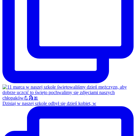
Dzisiaj w naszej szkole odbył się dzień kobiet, w