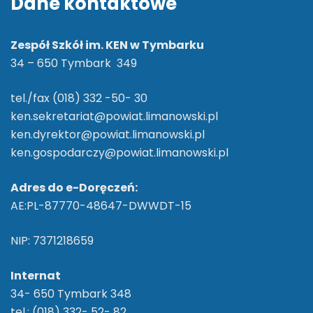
Dane kontaktowe
Zespół Szkół im. KEN w Tymbarku
34 – 650 Tymbark 349
tel./fax (018) 332 -50- 30
ken.sekretariat@powiat.limanowski.pl
ken.dyrektor@powiat.limanowski.pl
ken.gospodarczy@powiat.limanowski.pl
Adres do e-Doręczeń:
AE:PL-87770-48647-DWWDT-15
NIP: 7371218659
Internat
34- 650 Tymbark 348
tel.: (018) 332- 52- 82