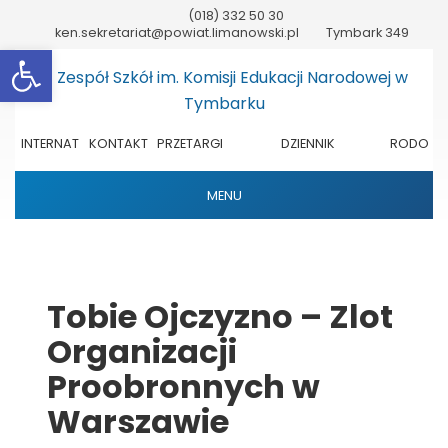
(018) 332 50 30
ken.sekretariat@powiat.limanowski.pl
Tymbark 349
Otwórz pasek narzędzi
INTERNAT
KONTAKT
PRZETARGI
DZIENNIK
RODO
ELEKTRONICZNY
MENU
Tobie Ojczyzno – Zlot
Organizacji
Proobronnych w
Warszawie