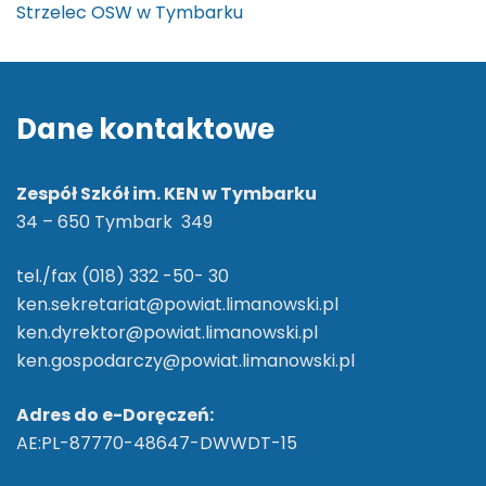
Dane kontaktowe
Zespół Szkół im. KEN w Tymbarku
34 – 650 Tymbark 349
tel./fax (018) 332 -50- 30
ken.sekretariat@powiat.limanowski.pl
ken.dyrektor@powiat.limanowski.pl
ken.gospodarczy@powiat.limanowski.pl
Adres do e-Doręczeń:
AE:PL-87770-48647-DWWDT-15