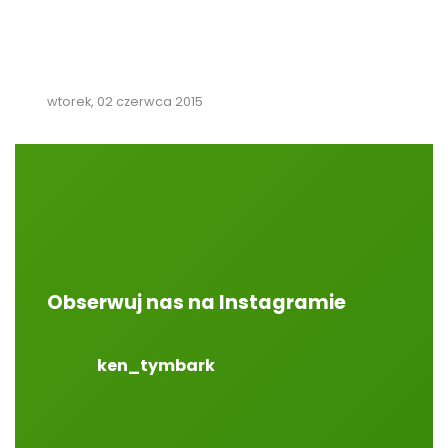
wtorek, 02 czerwca 2015
Obserwuj nas na Instagramie
ken_tymbark