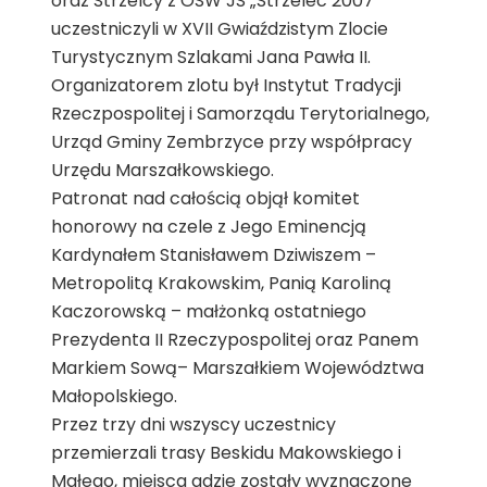
oraz Strzelcy z OSW JS „Strzelec 2007″
uczestniczyli w XVII Gwiaździstym Zlocie
Turystycznym Szlakami Jana Pawła II.
Organizatorem zlotu był Instytut Tradycji
Rzeczpospolitej i Samorządu Terytorialnego,
Urząd Gminy Zembrzyce przy współpracy
Urzędu Marszałkowskiego.
Patronat nad całością objął komitet
honorowy na czele z Jego Eminencją
Kardynałem Stanisławem Dziwiszem –
Metropolitą Krakowskim, Panią Karoliną
Kaczorowską – małżonką ostatniego
Prezydenta II Rzeczypospolitej oraz Panem
Markiem Sową– Marszałkiem Województwa
Małopolskiego.
Przez trzy dni wszyscy uczestnicy
przemierzali trasy Beskidu Makowskiego i
Małego, miejsca gdzie zostały wyznaczone