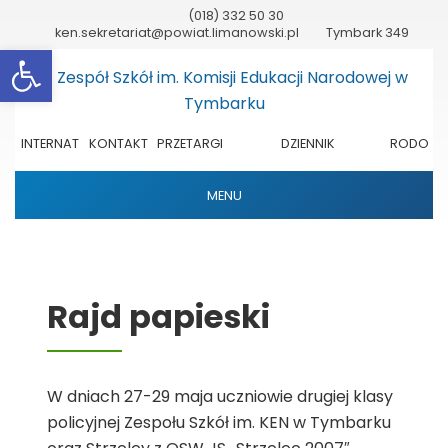
(018) 332 50 30
ken.sekretariat@powiat.limanowski.pl
Tymbark 349
Otwórz pasek narzędzi
INTERNAT
KONTAKT
PRZETARGI
DZIENNIK
RODO
ELEKTRONICZNY
MENU
Rajd papieski
W dniach 27-29 maja uczniowie drugiej klasy
policyjnej Zespołu Szkół im. KEN w Tymbarku