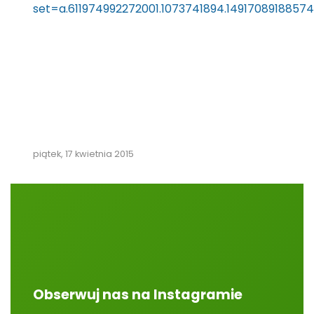
set=a.611974992272001.1073741894.1491708918857
piątek, 17 kwietnia 2015
Obserwuj nas na Instagramie