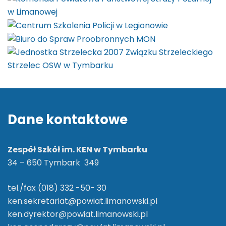
Dane kontaktowe
Zespół Szkół im. KEN w Tymbarku
34 – 650 Tymbark 349
tel./fax (018) 332 -50- 30
ken.sekretariat@powiat.limanowski.pl
ken.dyrektor@powiat.limanowski.pl