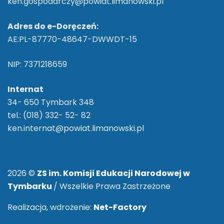
ken.gospodarczy@powiat.limanowski.pl
Adres do e-Doręczeń:
AE:PL-87770-48647-DWWDT-15
NIP: 7371218659
Internat
34- 650 Tymbark 348
tel.: (018) 332- 52- 82
ken.internat@powiat.limanowski.pl
2026 ©
ZS im. Komisji Edukacji Narodowej w
Tymbarku
/ Wszelkie Prawa Zastrzeżone
Realizacja, wdrożenie:
Net-Factory