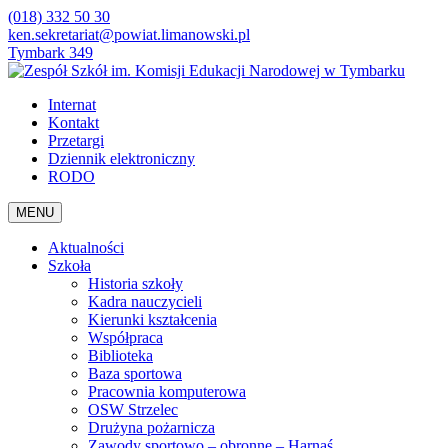
(018) 332 50 30
ken.sekretariat@powiat.limanowski.pl
Tymbark 349
Internat
Kontakt
Przetargi
Dziennik elektroniczny
RODO
MENU
Aktualności
Szkoła
Historia szkoły
Kadra nauczycieli
Kierunki kształcenia
Współpraca
Biblioteka
Baza sportowa
Pracownia komputerowa
OSW Strzelec
Drużyna pożarnicza
Zawody sportowo – obronne – Harnaś