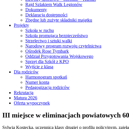
Rajd Szlakiem Walk Legionów
Dokumenty
Deklaracja dostępności
Zbędne lub zużyte składniki majątku
Projekty
Szkoła w ruchu
Szkoła promująca bezpieczeństwo
Strzelectwo i sztuki walki
Narodowy program rozwoju czytelnictwa
Ośrodek Rose Tymbark
Oddział Przygotowania Wojskowego
Sprzęt dla Szkół z KPO
Wyjście z klasą
Dla rodziców
Harmonogram spotkań
Numer konta
Pedagogizacja rodziców
Rekrutacja
Matura 2026
Oferta wypoczynek
III miejsce w eliminacjach powiatowych 6
Sylwia Kostecka, uczennica klasy drugiej o profilu policyjnym, za