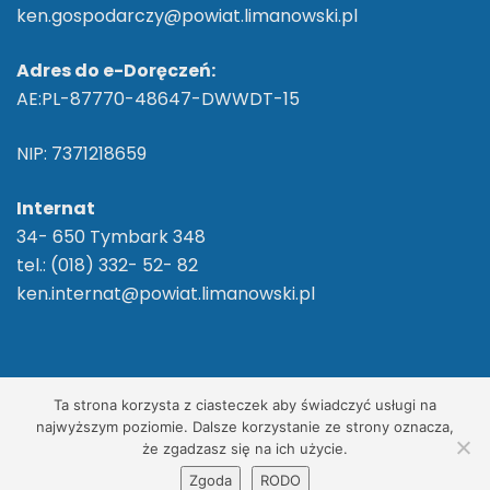
ken.gospodarczy@powiat.limanowski.pl
Adres do e-Doręczeń:
AE:PL-87770-48647-DWWDT-15
NIP: 7371218659
Internat
34- 650 Tymbark 348
tel.: (018) 332- 52- 82
ken.internat@powiat.limanowski.pl
2026 ©
ZS im. Komisji Edukacji Narodowej w
Ta strona korzysta z ciasteczek aby świadczyć usługi na
Tymbarku
/ Wszelkie Prawa Zastrzeżone
najwyższym poziomie. Dalsze korzystanie ze strony oznacza,
że zgadzasz się na ich użycie.
Realizacja, wdrożenie:
Net-Factory
Zgoda
RODO