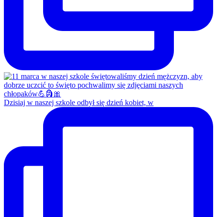
Dzisiaj w naszej szkole odbył się dzień kobiet, w