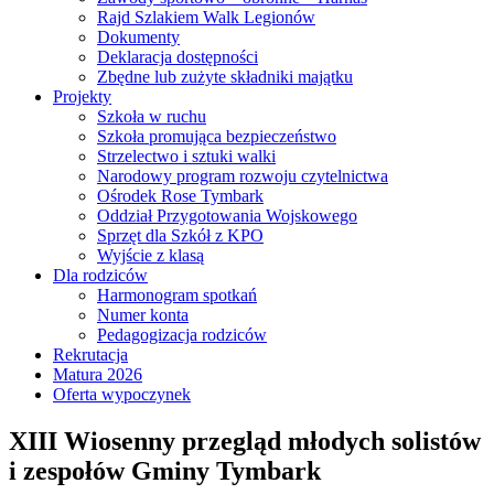
Rajd Szlakiem Walk Legionów
Dokumenty
Deklaracja dostępności
Zbędne lub zużyte składniki majątku
Projekty
Szkoła w ruchu
Szkoła promująca bezpieczeństwo
Strzelectwo i sztuki walki
Narodowy program rozwoju czytelnictwa
Ośrodek Rose Tymbark
Oddział Przygotowania Wojskowego
Sprzęt dla Szkół z KPO
Wyjście z klasą
Dla rodziców
Harmonogram spotkań
Numer konta
Pedagogizacja rodziców
Rekrutacja
Matura 2026
Oferta wypoczynek
XIII Wiosenny przegląd młodych solistów
i zespołów Gminy Tymbark