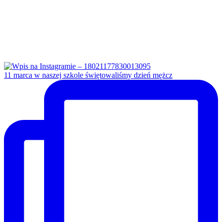
11 marca w naszej szkole świętowaliśmy dzień mężcz