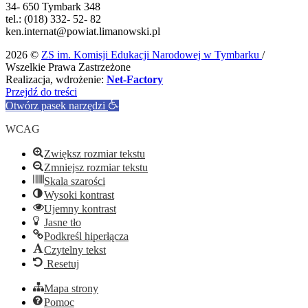
34- 650 Tymbark 348
tel.: (018) 332- 52- 82
ken.internat@powiat.limanowski.pl
2026 ©
ZS im. Komisji Edukacji Narodowej w Tymbarku
/
Wszelkie Prawa Zastrzeżone
Realizacja, wdrożenie:
Net-Factory
Przejdź do treści
Otwórz pasek narzędzi
WCAG
Zwiększ rozmiar tekstu
Zmniejsz rozmiar tekstu
Skala szarości
Wysoki kontrast
Ujemny kontrast
Jasne tło
Podkreśl hiperłącza
Czytelny tekst
Resetuj
Mapa strony
Pomoc