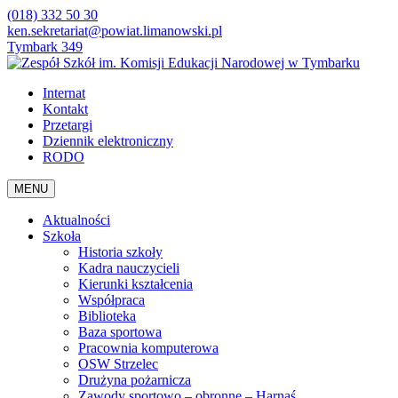
(018) 332 50 30
ken.sekretariat@powiat.limanowski.pl
Tymbark 349
Internat
Kontakt
Przetargi
Dziennik elektroniczny
RODO
MENU
Aktualności
Szkoła
Historia szkoły
Kadra nauczycieli
Kierunki kształcenia
Współpraca
Biblioteka
Baza sportowa
Pracownia komputerowa
OSW Strzelec
Drużyna pożarnicza
Zawody sportowo – obronne – Harnaś