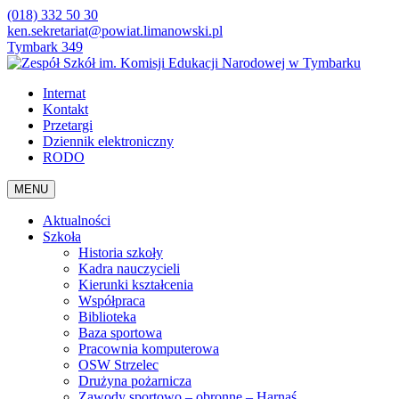
(018) 332 50 30
ken.sekretariat@powiat.limanowski.pl
Tymbark 349
Internat
Kontakt
Przetargi
Dziennik elektroniczny
RODO
MENU
Aktualności
Szkoła
Historia szkoły
Kadra nauczycieli
Kierunki kształcenia
Współpraca
Biblioteka
Baza sportowa
Pracownia komputerowa
OSW Strzelec
Drużyna pożarnicza
Zawody sportowo – obronne – Harnaś