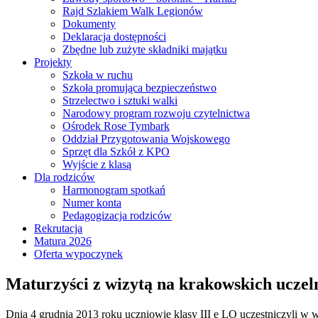
Rajd Szlakiem Walk Legionów
Dokumenty
Deklaracja dostępności
Zbędne lub zużyte składniki majątku
Projekty
Szkoła w ruchu
Szkoła promująca bezpieczeństwo
Strzelectwo i sztuki walki
Narodowy program rozwoju czytelnictwa
Ośrodek Rose Tymbark
Oddział Przygotowania Wojskowego
Sprzęt dla Szkół z KPO
Wyjście z klasą
Dla rodziców
Harmonogram spotkań
Numer konta
Pedagogizacja rodziców
Rekrutacja
Matura 2026
Oferta wypoczynek
Maturzyści z wizytą na krakowskich uczel
Dnia 4 grudnia 2013 roku uczniowie klasy III e LO uczestniczyli w 