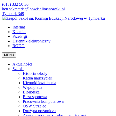
(018) 332 50 30
ken.sekretariat@powiat.limanowski.pl
Tymbark 349
Internat
Kontakt
Przetargi
Dziennik elektroniczny
RODO
MENU
Aktualności
Szkoła
Historia szkoły
Kadra nauczycieli
Kierunki kształcenia
Współpraca
Biblioteka
Baza sportowa
Pracownia komputerowa
OSW Strzelec
Drużyna pożarnicza
Zawody sportowo – obronne – Harnaś