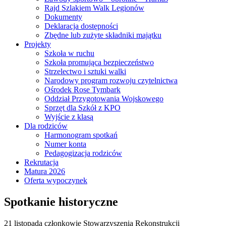
Rajd Szlakiem Walk Legionów
Dokumenty
Deklaracja dostępności
Zbędne lub zużyte składniki majątku
Projekty
Szkoła w ruchu
Szkoła promująca bezpieczeństwo
Strzelectwo i sztuki walki
Narodowy program rozwoju czytelnictwa
Ośrodek Rose Tymbark
Oddział Przygotowania Wojskowego
Sprzęt dla Szkół z KPO
Wyjście z klasą
Dla rodziców
Harmonogram spotkań
Numer konta
Pedagogizacja rodziców
Rekrutacja
Matura 2026
Oferta wypoczynek
Spotkanie historyczne
21 listopada członkowie Stowarzyszenia Rekonstrukcji