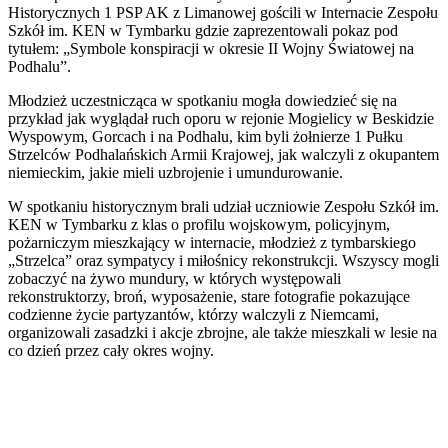
Historycznych 1 PSP AK z Limanowej gościli w Internacie Zespołu
Szkół im. KEN w Tymbarku gdzie zaprezentowali pokaz pod
tytułem: „Symbole konspiracji w okresie II Wojny Światowej na
Podhalu”.
Młodzież uczestnicząca w spotkaniu mogła dowiedzieć się na
przykład jak wyglądał ruch oporu w rejonie Mogielicy w Beskidzie
Wyspowym, Gorcach i na Podhalu, kim byli żołnierze 1 Pułku
Strzelców Podhalańskich Armii Krajowej, jak walczyli z okupantem
niemieckim, jakie mieli uzbrojenie i umundurowanie.
W spotkaniu historycznym brali udział uczniowie Zespołu Szkół im.
KEN w Tymbarku z klas o profilu wojskowym, policyjnym,
pożarniczym mieszkający w internacie, młodzież z tymbarskiego
„Strzelca” oraz sympatycy i miłośnicy rekonstrukcji. Wszyscy mogli
zobaczyć na żywo mundury, w których występowali
rekonstruktorzy, broń, wyposażenie, stare fotografie pokazujące
codzienne życie partyzantów, którzy walczyli z Niemcami,
organizowali zasadzki i akcje zbrojne, ale także mieszkali w lesie na
co dzień przez cały okres wojny.