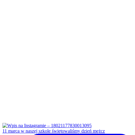
11 marca w naszej szkole świętowaliśmy dzień mężcz