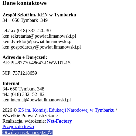
Dane kontaktowe
Zespół Szkół im. KEN w Tymbarku
34 – 650 Tymbark 349
tel./fax (018) 332 -50- 30
ken.sekretariat@powiat.limanowski.pl
ken.dyrektor@powiat.limanowski.pl
ken.gospodarczy@powiat.limanowski.pl
Adres do e-Doręczeń:
AE:PL-87770-48647-DWWDT-15
NIP: 7371218659
Internat
34- 650 Tymbark 348
tel.: (018) 332- 52- 82
ken.internat@powiat.limanowski.pl
2026 ©
ZS im. Komisji Edukacji Narodowej w Tymbarku
/
Wszelkie Prawa Zastrzeżone
Realizacja, wdrożenie:
Net-Factory
Przejdź do treści
Otwórz pasek narzędzi