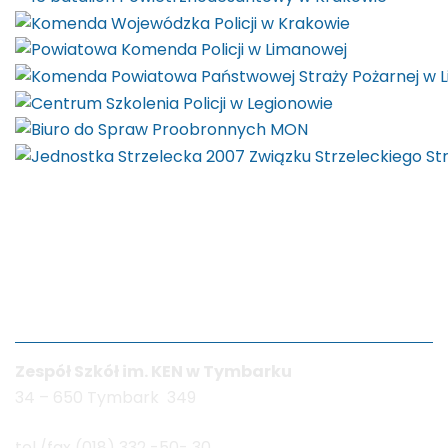
Dane kontaktowe
Zespół Szkół im. KEN w Tymbarku
34 – 650 Tymbark 349
tel./fax (018) 332 -50- 30