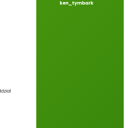
ken_tymbark
dział