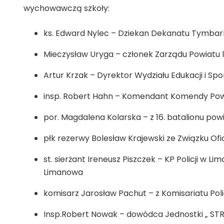
wychowawczą szkoły:
ks. Edward Nylec – Dziekan Dekanatu Tymbar
Mieczysław Uryga – członek Zarządu Powiatu 
Artur Krzak – Dyrektor Wydziału Edukacji i S
insp. Robert Hahn – Komendant Komendy Powia
por. Magdalena Kolarska – z 16. batalionu p
płk rezerwy Bolesław Krajewski ze Związku Of
st. sierżant Ireneusz Piszczek – KP Policji w 
Limanowa
komisarz Jarosław Pachut – z Komisariatu Pol
Insp.Robert Nowak – dowódca Jednostki „ ST