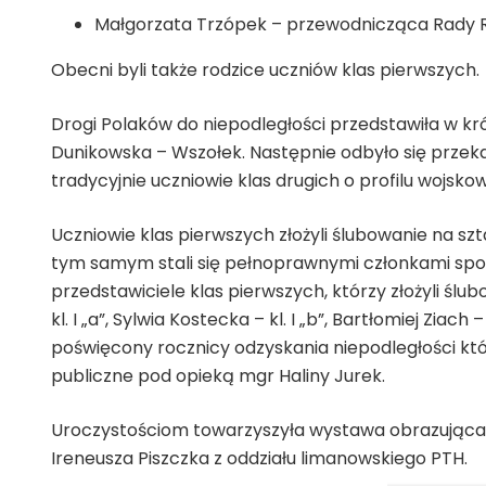
Małgorzata Trzópek – przewodnicząca Rady 
Obecni byli także rodzice uczniów klas pierwszych.
Drogi Polaków do niepodległości przedstawiła w kr
Dunikowska – Wszołek. Następnie odbyło się przeka
tradycyjnie uczniowie klas drugich o profilu wojsko
Uczniowie klas pierwszych złożyli ślubowanie na s
tym samym stali się pełnoprawnymi członkami społe
przedstawiciele klas pierwszych, którzy złożyli ślu
kl. I „a”, Sylwia Kostecka – kl. I „b”, Bartłomiej Zia
poświęcony rocznicy odzyskania niepodległości któr
publiczne pod opieką mgr Haliny Jurek.
Uroczystościom towarzyszyła wystawa obrazująca w
Ireneusza Piszczka z oddziału limanowskiego PTH.