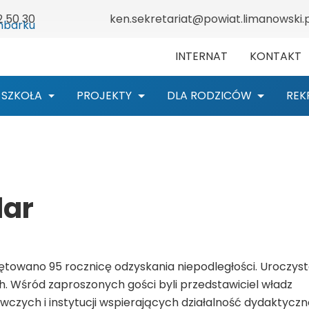
2 50 30
ken.sekretariat@powiat.limanowski.p
INTERNAT
KONTAKT
SZKOŁA
PROJEKTY
DLA RODZICÓW
REK
dar
iętowano 95 rocznicę odzyskania niepodległości. Uroczys
. Wśród zaproszonych gości byli przedstawiciel władz
zych i instytucji wspierających działalność dydaktyczn