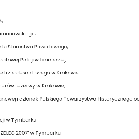
k,
limanowskiego,
portu Starostwa Powiatowego,
towej Policji w Limanowej,
owietrznodesantowego w Krakowie,
icerów rezerwy w Krakowie,
Limanowej i członek Polskiego Towarzystwa Historycznego od
icji w Tymbarku
RZELEC 2007′ w Tymbarku