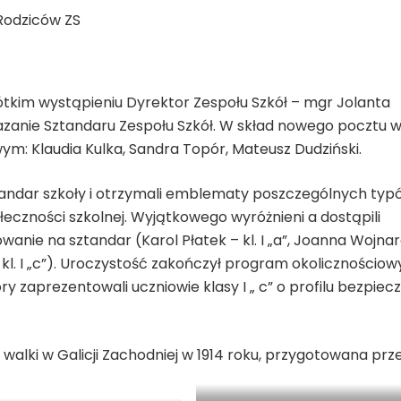
Rodziców ZS
ótkim wystąpieniu Dyrektor Zespołu Szkół – mgr Jolanta
zanie Sztandaru Zespołu Szkół. W skład nowego pocztu w
wym: Klaudia Kulka, Sandra Topór, Mateusz Dudziński.
ztandar szkoły i otrzymali emblematy poszczególnych typó
czności szkolnej. Wyjątkowego wyróżnieni a dostąpili
bowanie na sztandar (Karol Płatek – kl. I „a”, Joanna Wojn
ch – kl. I „c”). Uroczystość zakończył program okolicznościow
y zaprezentowali uczniowie klasy I „ c” o profilu bezpie
alki w Galicji Zachodniej w 1914 roku, przygotowana prz