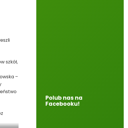
eszli
w szkół,
arowska –
y
czeństwo
Polub nas na
Facebooku!
ez