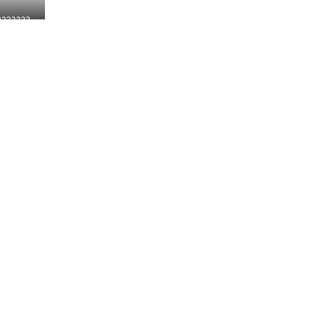
???????