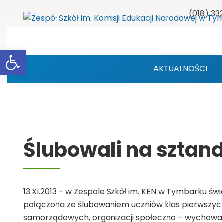
(018) 33
Otwórz pasek narzędzi
AKTUALNOŚCI
Ślubowali na sztan
13.XI.2013 – w Zespole Szkół im. KEN w Tymbarku św
połączona ze ślubowaniem uczniów klas pierwszych
samorządowych, organizacji społeczno – wychowawc