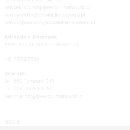
ken.sekretariat@powiat.limanowski.pl
ken.dyrektor@powiat.limanowski.pl
ken.gospodarczy@powiat.limanowski.pl
Adres do e-Doręczeń:
AE:PL-87770-48647-DWWDT-15
NIP: 7371218659
Internat
34- 650 Tymbark 348
tel.: (018) 332- 52- 82
ken.internat@powiat.limanowski.pl
2026 ©
ZS im. Komisji Edukacji Narodowej w Tymba
Realizacja, wdrożenie:
Net-Factory