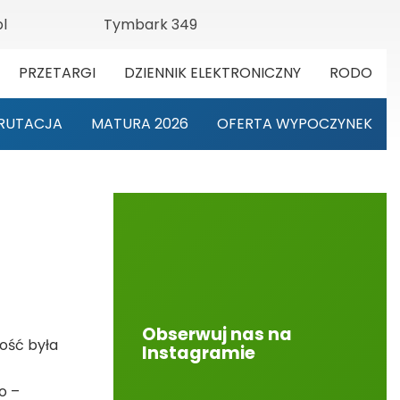
l
Tymbark 349
PRZETARGI
DZIENNIK ELEKTRONICZNY
RODO
RUTACJA
MATURA 2026
OFERTA WYPOCZYNEK
Obserwuj nas na
tość była
Instagramie
o –