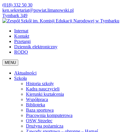
(018) 332 50 30
ken.sekretariat@powiat.limanowski.pl
Tymbark 349
Internat
Kontakt
Przetargi
Dziennik elektroniczny
RODO
MENU
Aktualności
Szkoła
Historia szkoły
Kadra nauczycieli
Kierunki kształcenia
Współpraca
Biblioteka
Baza sportowa
Pracownia komputerowa
OSW Strzelec
Drużyna pożarnicza
Zawody sportowo – obronne – Harnaś