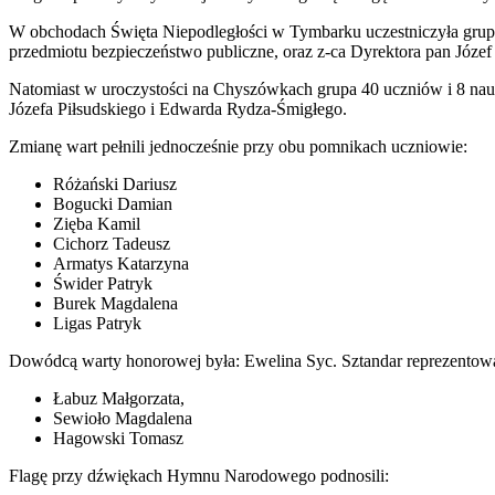
W obchodach Święta Niepodległości w Tymbarku uczestniczyła grupa 
przedmiotu bezpieczeństwo publiczne, oraz z-ca Dyrektora pan Józef
Natomiast w uroczystości na Chyszówkach grupa 40 uczniów i 8 nau
Józefa Piłsudskiego i Edwarda Rydza-Śmigłego.
Zmianę wart pełnili jednocześnie przy obu pomnikach uczniowie:
Różański Dariusz
Bogucki Damian
Zięba Kamil
Cichorz Tadeusz
Armatys Katarzyna
Świder Patryk
Burek Magdalena
Ligas Patryk
Dowódcą warty honorowej była: Ewelina Syc. Sztandar reprezentowa
Łabuz Małgorzata,
Sewioło Magdalena
Hagowski Tomasz
Flagę przy dźwiękach Hymnu Narodowego podnosili: