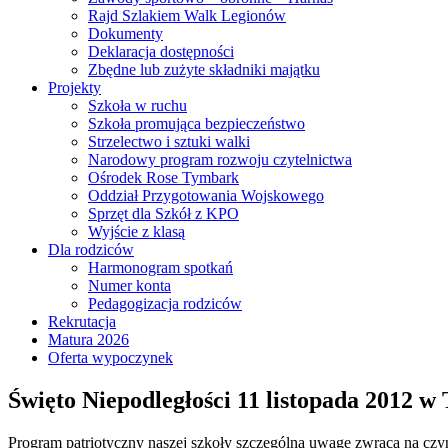
Rajd Szlakiem Walk Legionów
Dokumenty
Deklaracja dostępności
Zbędne lub zużyte składniki majątku
Projekty
Szkoła w ruchu
Szkoła promująca bezpieczeństwo
Strzelectwo i sztuki walki
Narodowy program rozwoju czytelnictwa
Ośrodek Rose Tymbark
Oddział Przygotowania Wojskowego
Sprzęt dla Szkół z KPO
Wyjście z klasą
Dla rodziców
Harmonogram spotkań
Numer konta
Pedagogizacja rodziców
Rekrutacja
Matura 2026
Oferta wypoczynek
Święto Niepodległości 11 listopada 2012 
Program patriotyczny naszej szkoły szczególną uwagę zwraca na cz