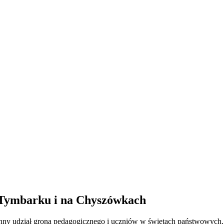
w Tymbarku i na Chyszówkach
ynny udział grona pedagogicznego i uczniów w świętach państwowych.