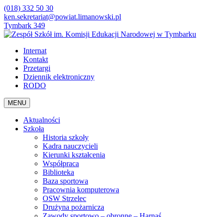
(018) 332 50 30
ken.sekretariat@powiat.limanowski.pl
Tymbark 349
Internat
Kontakt
Przetargi
Dziennik elektroniczny
RODO
MENU
Aktualności
Szkoła
Historia szkoły
Kadra nauczycieli
Kierunki kształcenia
Współpraca
Biblioteka
Baza sportowa
Pracownia komputerowa
OSW Strzelec
Drużyna pożarnicza
Zawody sportowo – obronne – Harnaś