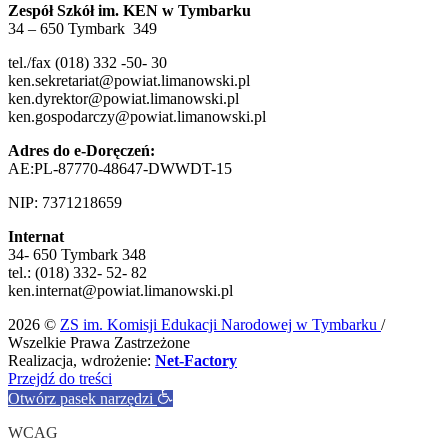
Zespół Szkół im. KEN w Tymbarku
34 – 650 Tymbark 349
tel./fax (018) 332 -50- 30
ken.sekretariat@powiat.limanowski.pl
ken.dyrektor@powiat.limanowski.pl
ken.gospodarczy@powiat.limanowski.pl
Adres do e-Doręczeń:
AE:PL-87770-48647-DWWDT-15
NIP: 7371218659
Internat
34- 650 Tymbark 348
tel.: (018) 332- 52- 82
ken.internat@powiat.limanowski.pl
2026 ©
ZS im. Komisji Edukacji Narodowej w Tymbarku
/
Wszelkie Prawa Zastrzeżone
Realizacja, wdrożenie:
Net-Factory
Przejdź do treści
Otwórz pasek narzędzi
WCAG