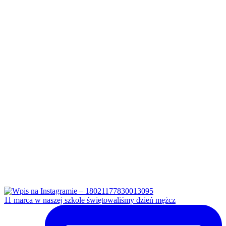
11 marca w naszej szkole świętowaliśmy dzień mężcz