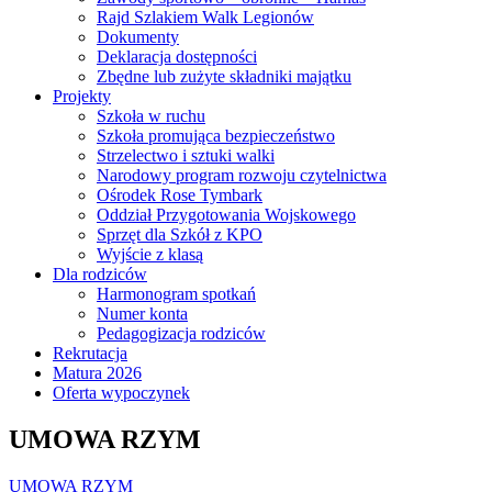
Rajd Szlakiem Walk Legionów
Dokumenty
Deklaracja dostępności
Zbędne lub zużyte składniki majątku
Projekty
Szkoła w ruchu
Szkoła promująca bezpieczeństwo
Strzelectwo i sztuki walki
Narodowy program rozwoju czytelnictwa
Ośrodek Rose Tymbark
Oddział Przygotowania Wojskowego
Sprzęt dla Szkół z KPO
Wyjście z klasą
Dla rodziców
Harmonogram spotkań
Numer konta
Pedagogizacja rodziców
Rekrutacja
Matura 2026
Oferta wypoczynek
UMOWA RZYM
UMOWA RZYM