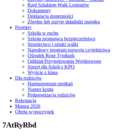
Rajd Szlakiem Walk Legionów
Dokumenty
Deklaracja dostępności
Zbędne lub zużyte składniki majątku
Projekty
Szkoła w ruchu
Szkoła promująca bezpieczeństwo
Strzelectwo i sztuki walki
Narodowy program rozwoju czytelnictwa
Ośrodek Rose Tymbark
Oddział Przygotowania Wojskowego
Sprzęt dla Szkół z KPO
Wyjście z klasą
Dla rodziców
Harmonogram spotkań
Numer konta
Pedagogizacja rodziców
Rekrutacja
Matura 2026
Oferta wypoczynek
7AtRyRbd