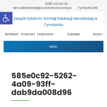
(018) 332 50 30
ken.sekretariat@powiat.limanowski.pl
Tymbark 349
Otwórz pasek narzędzi
INTERNAT
KONTAKT
PRZETARGI
DZIENNIK
RODO
ELEKTRONICZNY
MENU
585e0c92-5262-
4a09-93ff-
dab9da008d96