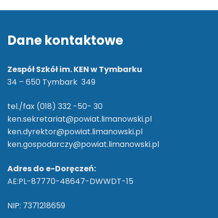
Dane kontaktowe
Zespół Szkół im. KEN w Tymbarku
34 – 650 Tymbark 349
tel./fax (018) 332 -50- 30
ken.sekretariat@powiat.limanowski.pl
ken.dyrektor@powiat.limanowski.pl
ken.gospodarczy@powiat.limanowski.pl
Adres do e-Doręczeń:
AE:PL-87770-48647-DWWDT-15
NIP: 7371218659