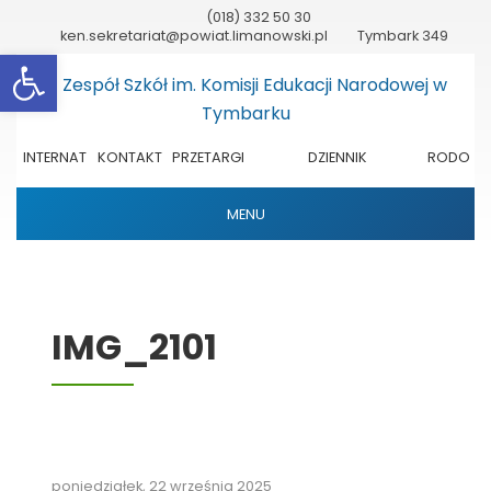
(018) 332 50 30
ken.sekretariat@powiat.limanowski.pl
Tymbark 349
Otwórz pasek narzędzi
INTERNAT
KONTAKT
PRZETARGI
DZIENNIK
RODO
ELEKTRONICZNY
MENU
IMG_2101
poniedziałek, 22 września 2025