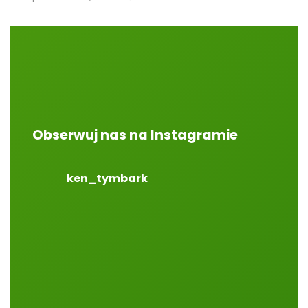
Obserwuj nas na Instagramie
ken_tymbark