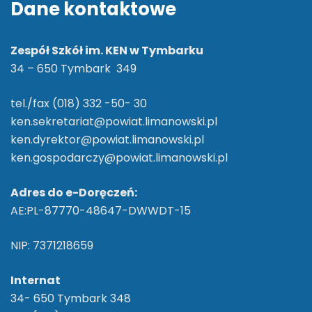
Dane kontaktowe
Zespół Szkół im. KEN w Tymbarku
34 – 650 Tymbark 349
tel./fax (018) 332 -50- 30
ken.sekretariat@powiat.limanowski.pl
ken.dyrektor@powiat.limanowski.pl
ken.gospodarczy@powiat.limanowski.pl
Adres do e-Doręczeń:
AE:PL-87770-48647-DWWDT-15
NIP: 7371218659
Internat
34- 650 Tymbark 348