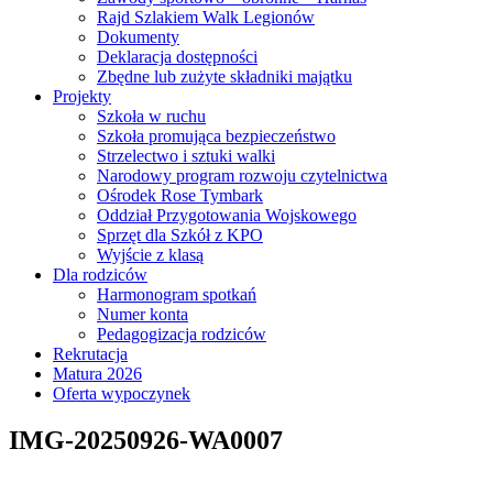
Rajd Szlakiem Walk Legionów
Dokumenty
Deklaracja dostępności
Zbędne lub zużyte składniki majątku
Projekty
Szkoła w ruchu
Szkoła promująca bezpieczeństwo
Strzelectwo i sztuki walki
Narodowy program rozwoju czytelnictwa
Ośrodek Rose Tymbark
Oddział Przygotowania Wojskowego
Sprzęt dla Szkół z KPO
Wyjście z klasą
Dla rodziców
Harmonogram spotkań
Numer konta
Pedagogizacja rodziców
Rekrutacja
Matura 2026
Oferta wypoczynek
IMG-20250926-WA0007