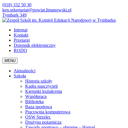
(018) 332 50 30
ken.sekretariat@powiat.limanowski.pl
Tymbark 349
Internat
Kontakt
Przetargi
Dziennik elektroniczny
RODO
MENU
Aktualności
Szkoła
Historia szkoły
Kadra nauczycieli
Kierunki kształcenia
Współpraca
Biblioteka
Baza sportowa
Pracownia komputerowa
OSW Strzelec
Drużyna pożarnicza
Zawody sportowo – obronne – Harnaś