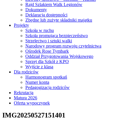
Rajd Szlakiem Walk Legionów
Dokumenty
Deklaracja dostępności
Zbędne lub zużyte składniki majątku
Projekty
Szkoła w ruchu
Szkoła promująca bezpieczeństwo
Strzelectwo i sztuki walki
Narodowy program rozwoju czytelnictwa
Ośrodek Rose Tymbark
Oddział Przygotowania Wojskowego
Sprzęt dla Szkół z KPO
Wyjście z klasą
Dla rodziców
Harmonogram spotkań
Numer konta
Pedagogizacja rodziców
Rekrutacja
Matura 2026
Oferta wypoczynek
IMG20250527151401