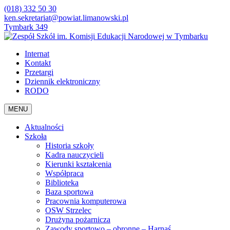
(018) 332 50 30
ken.sekretariat@powiat.limanowski.pl
Tymbark 349
Internat
Kontakt
Przetargi
Dziennik elektroniczny
RODO
MENU
Aktualności
Szkoła
Historia szkoły
Kadra nauczycieli
Kierunki kształcenia
Współpraca
Biblioteka
Baza sportowa
Pracownia komputerowa
OSW Strzelec
Drużyna pożarnicza
Zawody sportowo – obronne – Harnaś