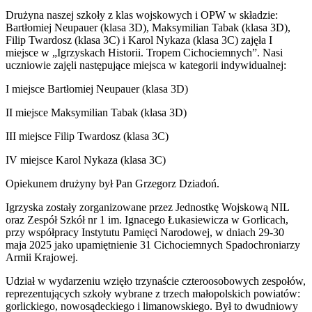
Drużyna naszej szkoły z klas wojskowych i OPW w składzie:
Bartłomiej Neupauer (klasa 3D), Maksymilian Tabak (klasa 3D),
Filip Twardosz (klasa 3C) i Karol Nykaza (klasa 3C) zajęła I
miejsce w „Igrzyskach Historii. Tropem Cichociemnych”. Nasi
uczniowie zajęli następujące miejsca w kategorii indywidualnej:
I miejsce Bartłomiej Neupauer (klasa 3D)
II miejsce Maksymilian Tabak (klasa 3D)
III miejsce Filip Twardosz (klasa 3C)
IV miejsce Karol Nykaza (klasa 3C)
Opiekunem drużyny był Pan Grzegorz Dziadoń.
Igrzyska zostały zorganizowane przez Jednostkę Wojskową NIL
oraz Zespół Szkół nr 1 im. Ignacego Łukasiewicza w Gorlicach,
przy współpracy Instytutu Pamięci Narodowej, w dniach 29-30
maja 2025 jako upamiętnienie 31 Cichociemnych Spadochroniarzy
Armii Krajowej.
Udział w wydarzeniu wzięło trzynaście czteroosobowych zespołów,
reprezentujących szkoły wybrane z trzech małopolskich powiatów:
gorlickiego, nowosądeckiego i limanowskiego. Był to dwudniowy