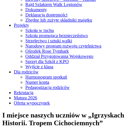
Rajd Szlakiem Walk Legionów
Dokumenty
Deklaracja dostępności
Zbędne lub zużyte składniki majątku
Projekty
Szkoła w ruchu
Szkoła promująca bezpieczeństwo
Strzelectwo i sztuki walki
Narodowy program rozwoju czytelnictwa
Ośrodek Rose Tymbark
Oddział Przygotowania Wojskowego
Sprzęt dla Szkół z KPO
Wyjście z klasą
Dla rodziców
Harmonogram spotkań
Numer konta
Pedagogizacja rodziców
Rekrutacja
Matura 2026
Oferta wypoczynek
I miejsce naszych uczniów w „Igrzyskach
Historii. Tropem Cichociemnych”