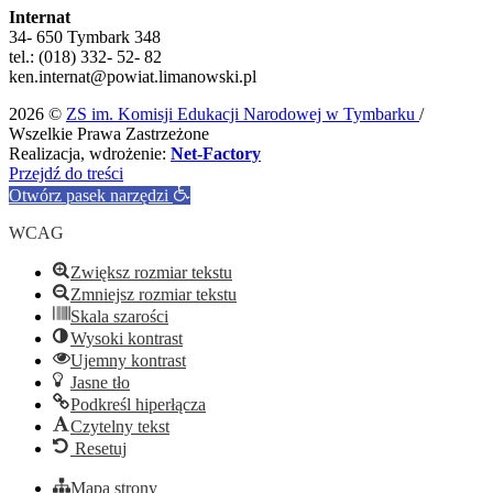
Internat
34- 650 Tymbark 348
tel.: (018) 332- 52- 82
ken.internat@powiat.limanowski.pl
2026 ©
ZS im. Komisji Edukacji Narodowej w Tymbarku
/
Wszelkie Prawa Zastrzeżone
Realizacja, wdrożenie:
Net-Factory
Przejdź do treści
Otwórz pasek narzędzi
WCAG
Zwiększ rozmiar tekstu
Zmniejsz rozmiar tekstu
Skala szarości
Wysoki kontrast
Ujemny kontrast
Jasne tło
Podkreśl hiperłącza
Czytelny tekst
Resetuj
Mapa strony