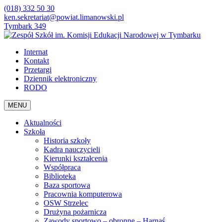
(018) 332 50 30
ken.sekretariat@powiat.limanowski.pl
Tymbark 349
Internat
Kontakt
Przetargi
Dziennik elektroniczny
RODO
MENU
Aktualności
Szkoła
Historia szkoły
Kadra nauczycieli
Kierunki kształcenia
Współpraca
Biblioteka
Baza sportowa
Pracownia komputerowa
OSW Strzelec
Drużyna pożarnicza
Zawody sportowo – obronne – Harnaś