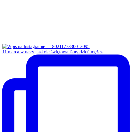
11 marca w naszej szkole świętowaliśmy dzień mężcz