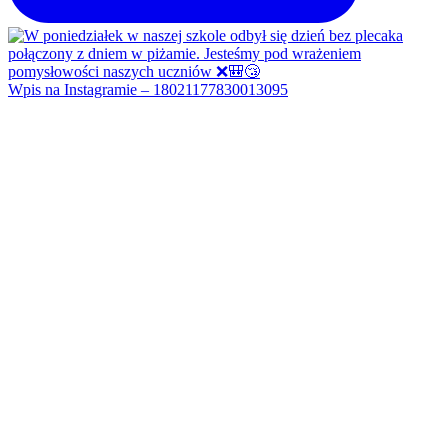
Wpis na Instagramie – 18021177830013095