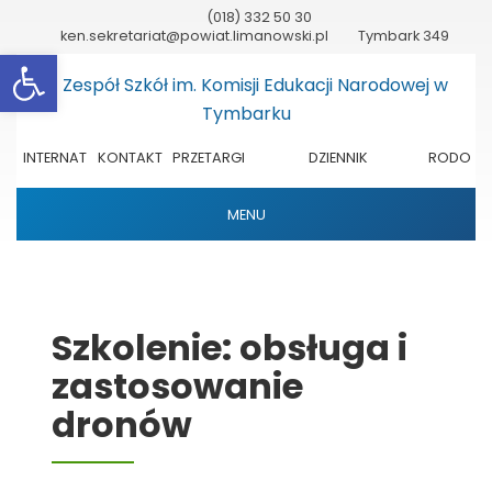
(018) 332 50 30
ken.sekretariat@powiat.limanowski.pl
Tymbark 349
Otwórz pasek narzędzi
INTERNAT
KONTAKT
PRZETARGI
DZIENNIK
RODO
ELEKTRONICZNY
MENU
Szkolenie: obsługa i
zastosowanie
dronów