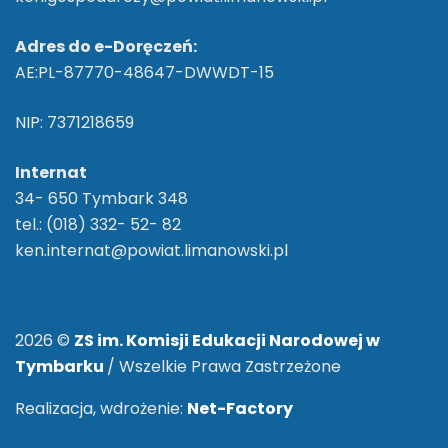
Adres do e-Doręczeń:
AE:PL-87770-48647-DWWDT-15
NIP: 7371218659
Internat
34- 650 Tymbark 348
tel.: (018) 332- 52- 82
ken.internat@powiat.limanowski.pl
2026 ©
ZS im. Komisji Edukacji Narodowej w
Tymbarku
/ Wszelkie Prawa Zastrzeżone
Realizacja, wdrożenie:
Net-Factory