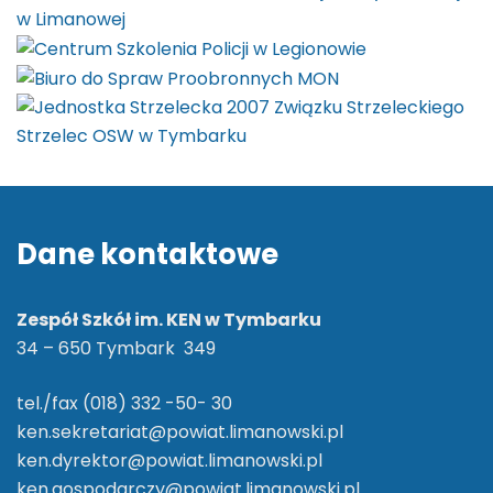
Dane kontaktowe
Zespół Szkół im. KEN w Tymbarku
34 – 650 Tymbark 349
tel./fax (018) 332 -50- 30
ken.sekretariat@powiat.limanowski.pl
ken.dyrektor@powiat.limanowski.pl
ken.gospodarczy@powiat.limanowski.pl